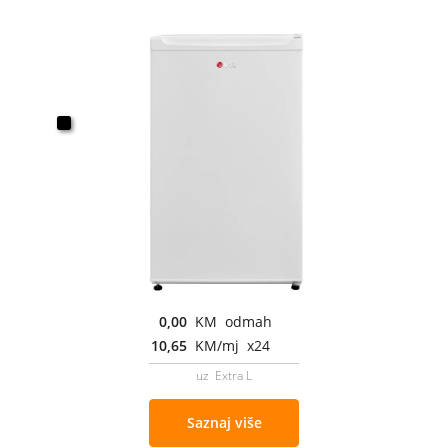
0,00
KM odmah
10,65
KM/mj x24
uz Extra L
Saznaj više