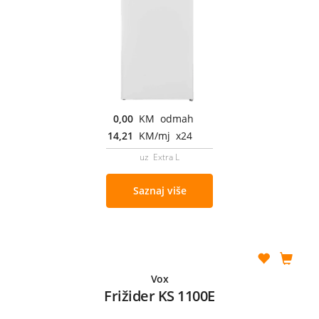
0,00
KM odmah
14,21
KM/mj x24
uz Extra L
Saznaj više
Vox
Frižider KS 1100E