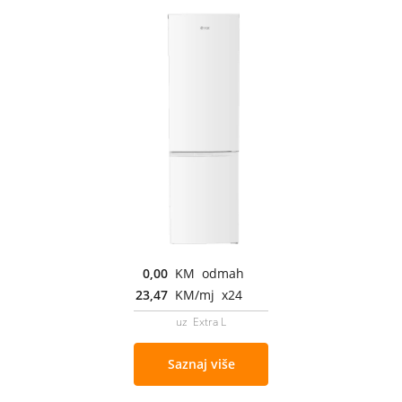
0,00
KM odmah
23,47
KM/mj x24
uz Extra L
Saznaj više