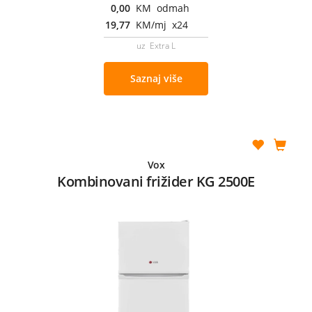
0,00
KM odmah
19,77
KM/mj x24
uz Extra L
Saznaj više
Vox
Kombinovani frižider KG 2500E