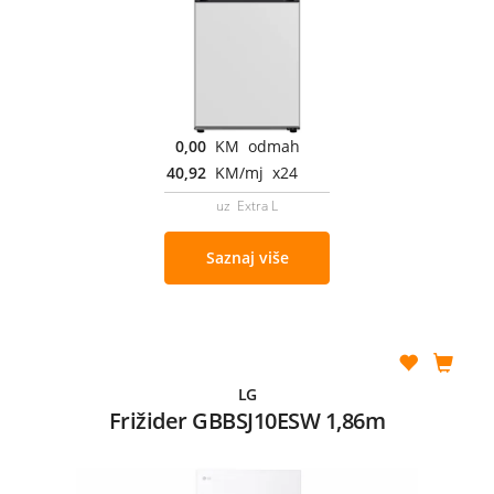
0,00
KM odmah
40,92
KM/mj x24
uz Extra L
Saznaj više
LG
Frižider GBBSJ10ESW 1,86m