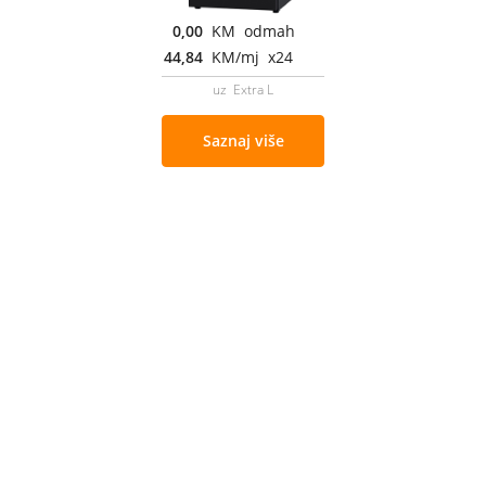
0,00
KM odmah
44,84
KM/mj x24
uz Extra L
Saznaj više