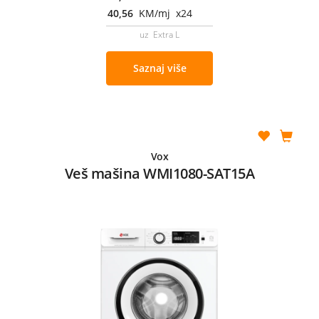
40,56
KM/mj x24
uz Extra L
Saznaj više
Vox
Veš mašina WMI1080-SAT15A