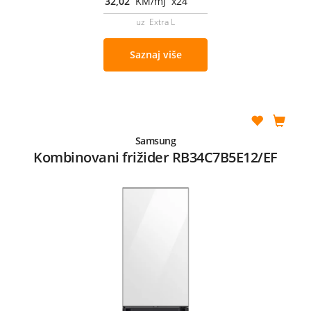
32,02
KM/mj x24
uz Extra L
Saznaj više
Samsung
Kombinovani frižider RB34C7B5E12/EF