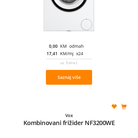
0,00
KM odmah
17,41
KM/mj x24
uz Extra L
Saznaj više
Vox
Kombinovani frižider NF3200WE