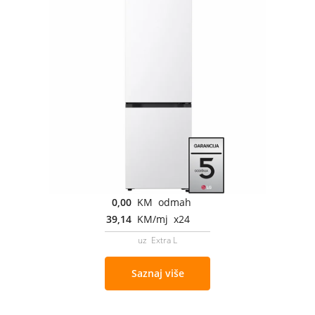
0,00
KM odmah
39,14
KM/mj x24
uz Extra L
Saznaj više