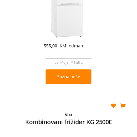
555,00
KM odmah
uz Moja TV Full L
Saznaj više
Vox
Kombinovani frižider KG 2500E