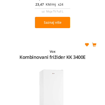
23,47
KM/mj x24
uz Moja TV Full L
Saznaj više
Vox
Kombinovani frižider KK 3400E