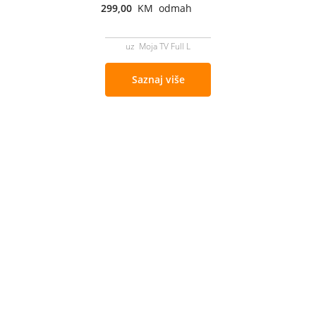
299,00
KM odmah
uz Moja TV Full L
Saznaj više