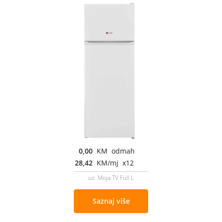
0,00
KM odmah
28,42
KM/mj x12
uz Moja TV Full L
Saznaj više