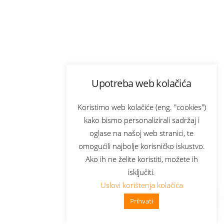
Upotreba web kolačića
Koristimo web kolačiće (eng. "cookies")
kako bismo personalizirali sadržaj i
oglase na našoj web stranici, te
omogućili najbolje korisničko iskustvo.
Ako ih ne želite koristiti, možete ih
isključiti.
Uslovi korištenja kolačića
Prihvati