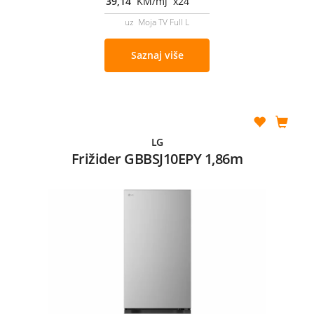
39,14
KM/mj x24
uz Moja TV Full L
Saznaj više
LG
Frižider GBBSJ10EPY 1,86m