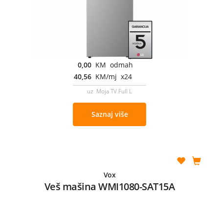
0,00
KM odmah
40,56
KM/mj x24
uz Moja TV Full L
Saznaj više
Vox
Veš mašina WMI1080-SAT15A