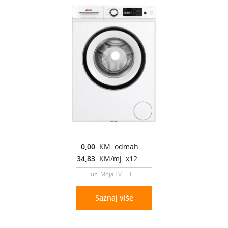
0,00
KM odmah
34,83
KM/mj x12
uz Moja TV Full L
Saznaj više