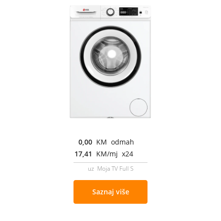
0,00
KM odmah
17,41
KM/mj x24
uz Moja TV Full S
Saznaj više