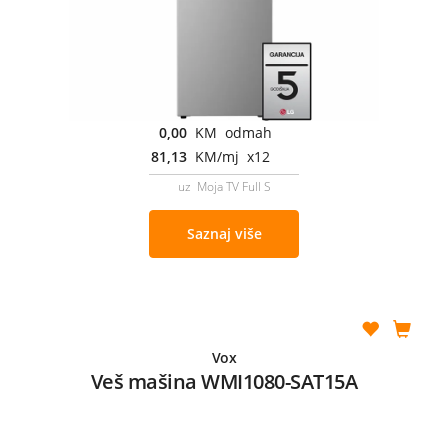
0,00
KM odmah
81,13
KM/mj x12
uz Moja TV Full S
Saznaj više
Vox
Veš mašina WMI1080-SAT15A