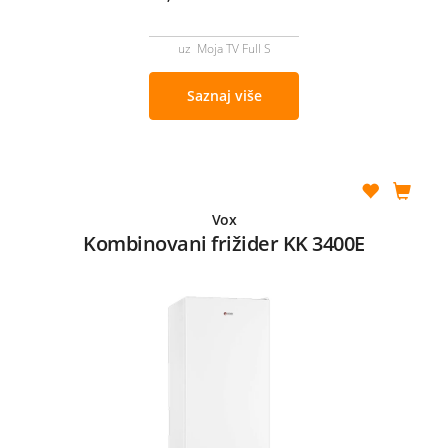
uz Moja TV Full S
Saznaj više
Vox
Kombinovani frižider KK 3400E