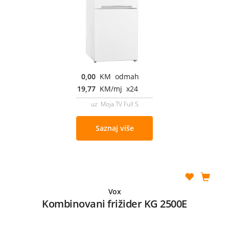
0,00
KM odmah
19,77
KM/mj x24
uz Moja TV Full S
Saznaj više
Vox
Kombinovani frižider KG 2500E