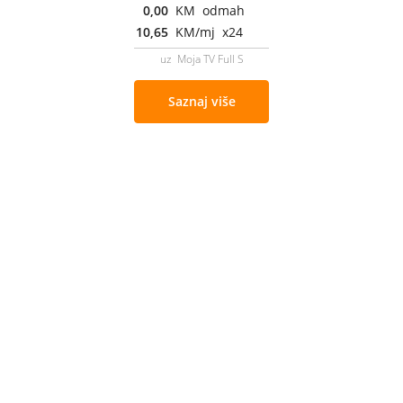
0,00
KM odmah
10,65
KM/mj x24
uz Moja TV Full S
Saznaj više