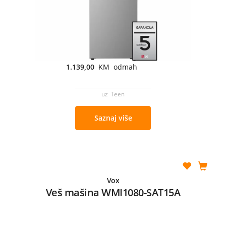
1.139,00
KM odmah
uz Teen
Saznaj više
Vox
Veš mašina WMI1080-SAT15A