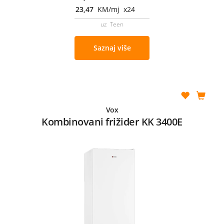
23,47
KM/mj x24
uz Teen
Saznaj više
Vox
Kombinovani frižider KK 3400E