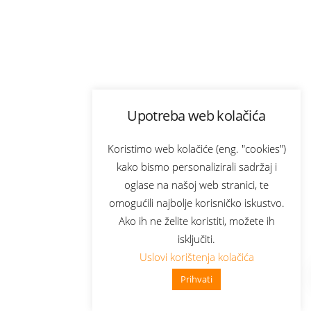
Upotreba web kolačića
Koristimo web kolačiće (eng. "cookies")
kako bismo personalizirali sadržaj i
oglase na našoj web stranici, te
omogućili najbolje korisničko iskustvo.
Ako ih ne želite koristiti, možete ih
isključiti.
Uslovi korištenja kolačića
Prihvati