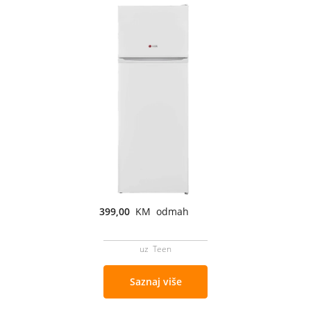
399,00
KM odmah
uz Teen
Saznaj više