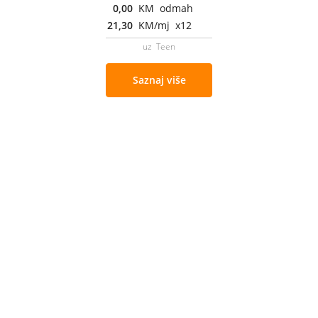
0,00
KM odmah
21,30
KM/mj x12
uz Teen
Saznaj više