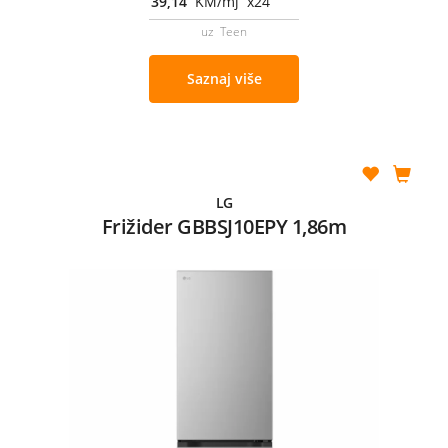
39,14
KM/mj x24
uz Teen
Saznaj više
LG
Frižider GBBSJ10EPY 1,86m