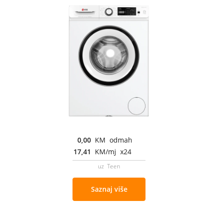
0,00
KM odmah
17,41
KM/mj x24
uz Teen
Saznaj više