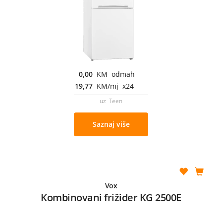
0,00
KM odmah
19,77
KM/mj x24
uz Teen
Saznaj više
Vox
Kombinovani frižider KG 2500E