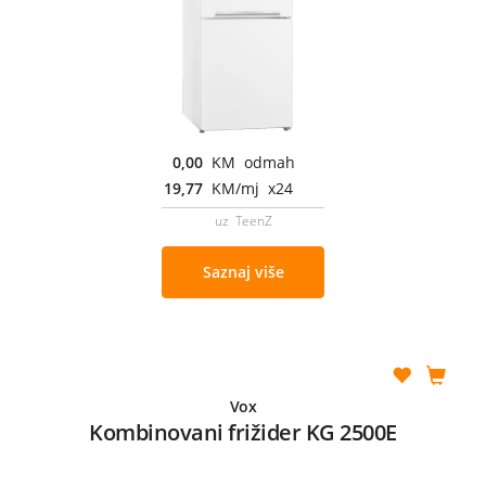
0,00
KM odmah
19,77
KM/mj x24
uz TeenZ
Saznaj više
Vox
Kombinovani frižider KG 2500E