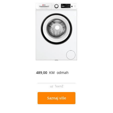
489,00
KM odmah
uz TeenZ
Saznaj više