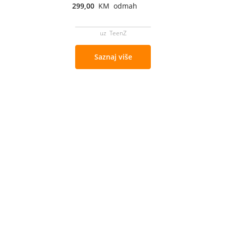
299,00
KM odmah
uz TeenZ
Saznaj više