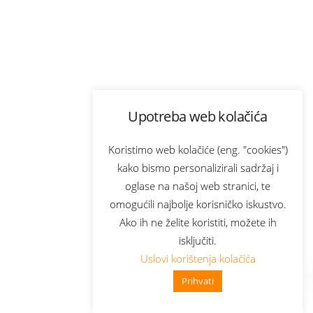
Upotreba web kolačića
Koristimo web kolačiće (eng. "cookies")
kako bismo personalizirali sadržaj i
oglase na našoj web stranici, te
omogućili najbolje korisničko iskustvo.
Ako ih ne želite koristiti, možete ih
isključiti.
Uslovi korištenja kolačića
Prihvati