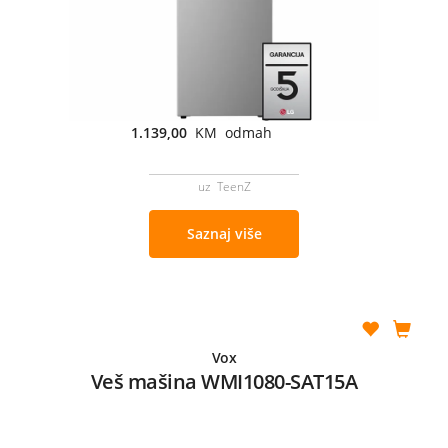
1.139,00
KM odmah
uz TeenZ
Saznaj više
Vox
Veš mašina WMI1080-SAT15A