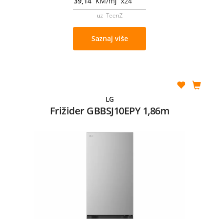
39,14
KM/mj x24
uz TeenZ
Saznaj više
LG
Frižider GBBSJ10EPY 1,86m