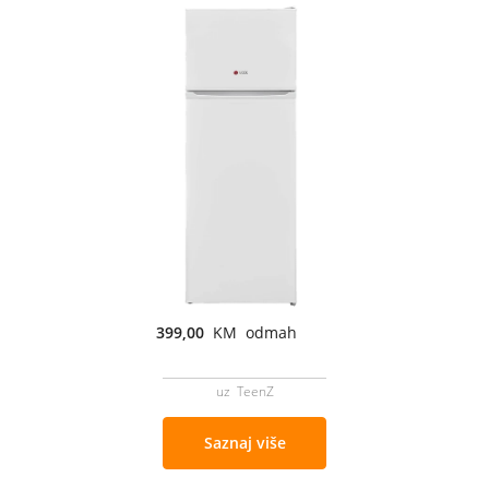
399,00
KM odmah
uz TeenZ
Saznaj više