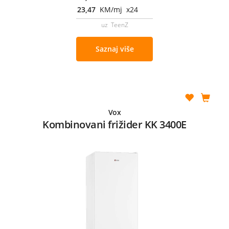
23,47
KM/mj x24
uz TeenZ
Saznaj više
Vox
Kombinovani frižider KK 3400E