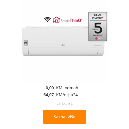
0,00
KM odmah
64,07
KM/mj x24
uz Extra L
Saznaj više