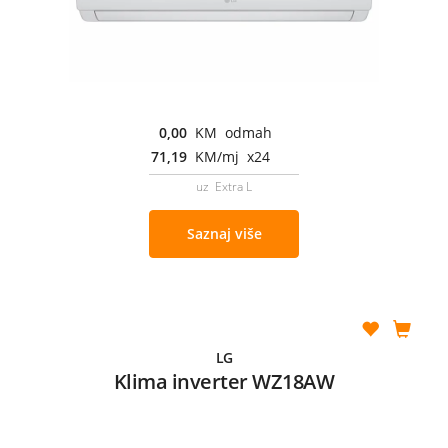
0,00
KM odmah
71,19
KM/mj x24
uz Extra L
Saznaj više
LG
Klima inverter WZ18AW