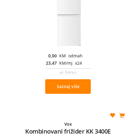
0,00
KM odmah
23,47
KM/mj x24
uz Extra L
Saznaj više
Vox
Kombinovani frižider KK 3400E