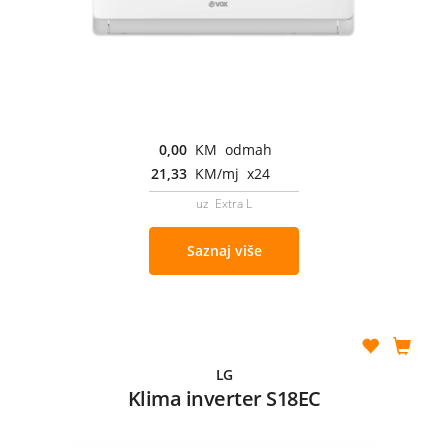
0,00
KM odmah
21,33
KM/mj x24
uz Extra L
Saznaj više
LG
Klima inverter S18EC