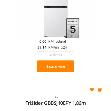
0,00
KM odmah
39,14
KM/mj x24
uz Extra L
Saznaj više
LG
Frižider GBBSJ10EPY 1,86m