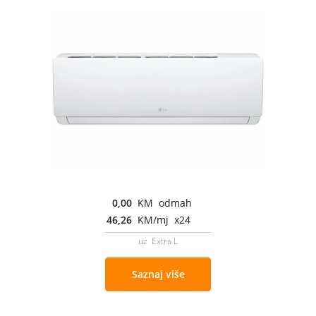
0,00
KM odmah
46,26
KM/mj x24
uz Extra L
Saznaj više