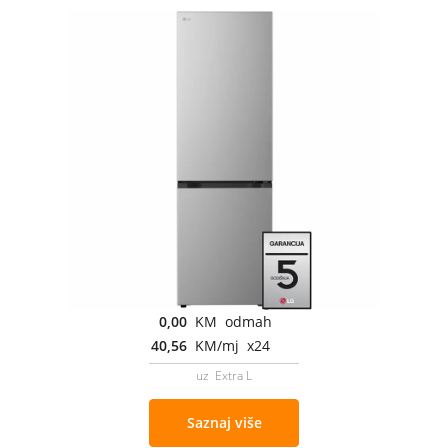
0,00
KM odmah
40,56
KM/mj x24
uz Extra L
Saznaj više