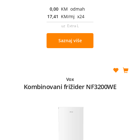
0,00
KM odmah
17,41
KM/mj x24
uz Extra L
Saznaj više
Vox
Kombinovani frižider NF3200WE