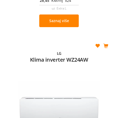
28,45
KM/mj x24
uz Extra L
Saznaj više
LG
Klima inverter WZ24AW