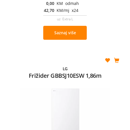
0,00
KM odmah
42,70
KM/mj x24
uz Extra L
Saznaj više
LG
Frižider GBBSJ10ESW 1,86m