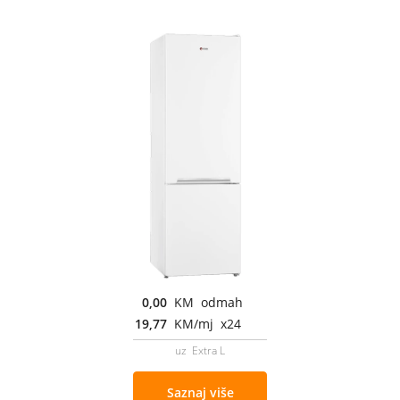
0,00
KM odmah
19,77
KM/mj x24
uz Extra L
Saznaj više