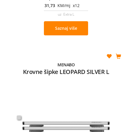
31,73
KM/mj x12
uz Extra L
Saznaj više
MENABO
Krovne šipke LEOPARD SILVER L