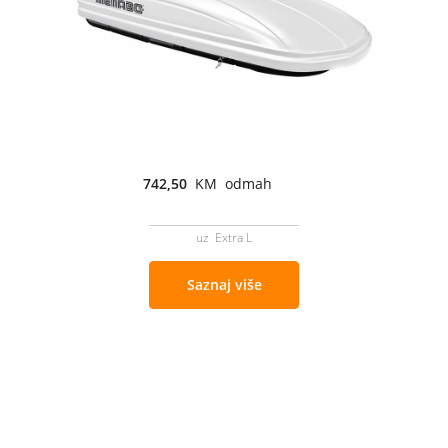
742,50
KM odmah
uz Extra L
Saznaj više