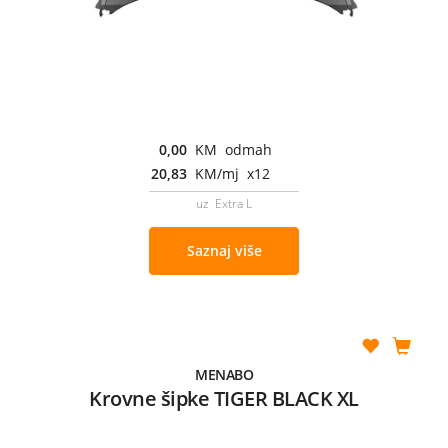
0,00
KM odmah
20,83
KM/mj x12
uz Extra L
Saznaj više
MENABO
Krovne šipke TIGER BLACK XL