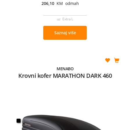
206,10
KM odmah
uz Extra L
Saznaj više
MENABO
Krovni kofer MARATHON DARK 460