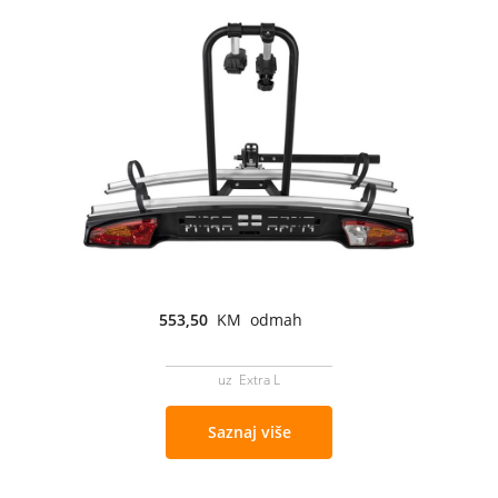
553,50
KM odmah
uz Extra L
Saznaj više