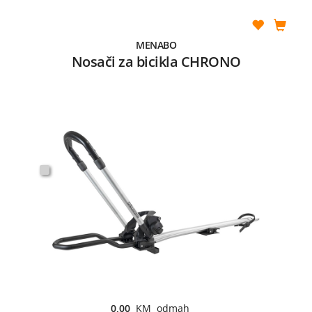
MENABO
Nosači za bicikla CHRONO
0,00
KM odmah