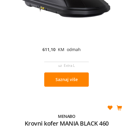
611,10
KM odmah
uz Extra L
Saznaj više
MENABO
Krovni kofer MANIA BLACK 460