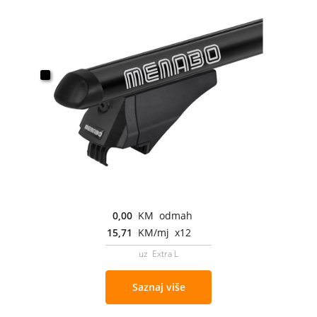
0,00
KM odmah
15,71
KM/mj x12
uz Extra L
Saznaj više