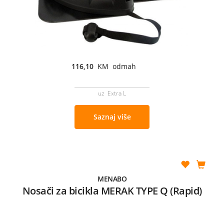
116,10
KM odmah
uz Extra L
Saznaj više
MENABO
Nosači za bicikla MERAK TYPE Q (Rapid)