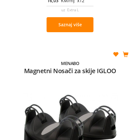
16,03
KM/mj x12
uz Extra L
Saznaj više
MENABO
Magnetni Nosači za skije IGLOO