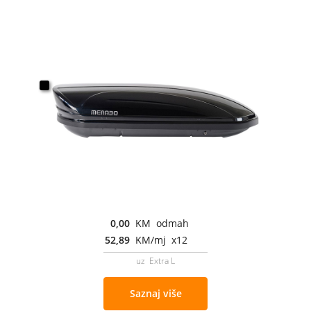
0,00
KM odmah
52,89
KM/mj x12
uz Extra L
Saznaj više