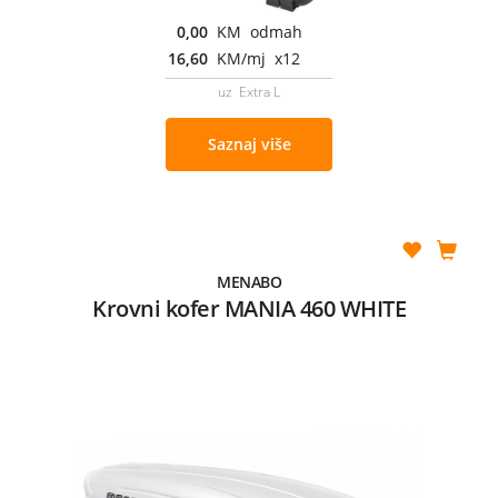
0,00
KM odmah
16,60
KM/mj x12
uz Extra L
Saznaj više
MENABO
Krovni kofer MANIA 460 WHITE