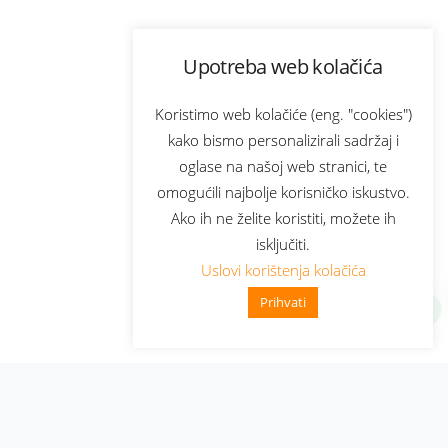
Upotreba web kolačića
Koristimo web kolačiće (eng. "cookies")
kako bismo personalizirali sadržaj i
oglase na našoj web stranici, te
omogućili najbolje korisničko iskustvo.
Ako ih ne želite koristiti, možete ih
isključiti.
Uslovi korištenja kolačića
Prihvati