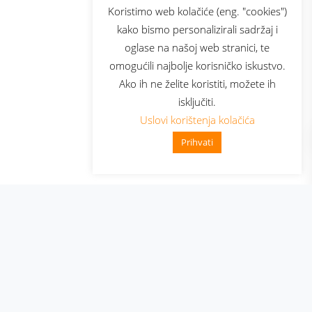
sluga
Prijava za newsletter
Koristimo web kolačiće (eng. "cookies")
kako bismo personalizirali sadržaj i
oglase na našoj web stranici, te
elecom
omogućili najbolje korisničko iskustvo.
Ako ih ne želite koristiti, možete ih
isključiti.
Uslovi korištenja kolačića
Prihvati
👋 Zdravo, kako mogu pomoći?