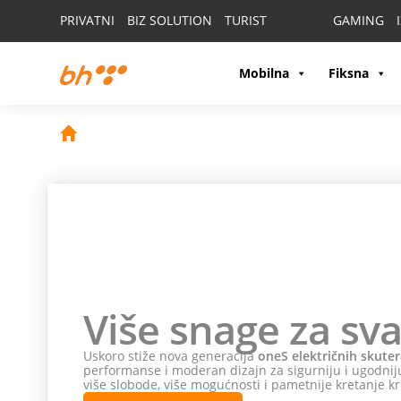
PRIVATNI
BIZ SOLUTION
TURIST
GAMING
Mobilna
Fiksna
Više snage za sva
Uskoro stiže nova generacija
oneS električnih skuter
performanse i moderan dizajn za sigurniju i ugodniju
više slobode, više mogućnosti i pametnije kretanje kr