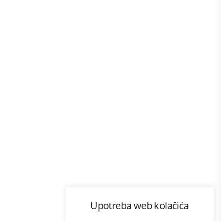
Program lojalnosti
Upotreba web kolačića
com
Bonus plus