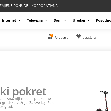
IZMJENE PONUDE
KORPORATIVNA
Internet
Televizija
Dom
Uređaji
Pogodno
0
Poređenje
Lista želja
ki pokret
a
— snažniji modeli, pouzdane
 gradsku vožnju. Za sve koji žele
oz grad.