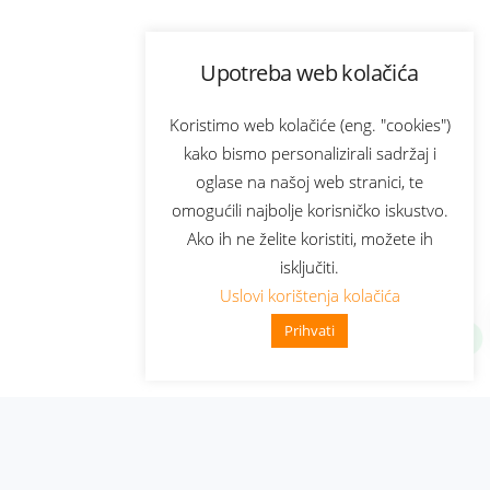
Upotreba web kolačića
Koristimo web kolačiće (eng. "cookies")
kako bismo personalizirali sadržaj i
oglase na našoj web stranici, te
omogućili najbolje korisničko iskustvo.
Ako ih ne želite koristiti, možete ih
isključiti.
Uslovi korištenja kolačića
Prihvati