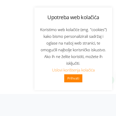
Upotreba web kolačića
Koristimo web kolačiće (eng. "cookies")
kako bismo personalizirali sadržaj i
oglase na našoj web stranici, te
omogućili najbolje korisničko iskustvo.
Ako ih ne želite koristiti, možete ih
isključiti.
Uslovi korištenja kolačića
Prihvati