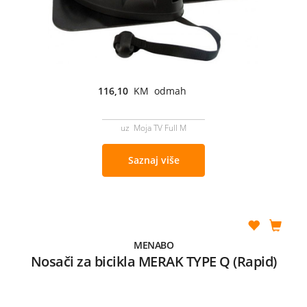
116,10
KM odmah
uz Moja TV Full M
Saznaj više
MENABO
Nosači za bicikla MERAK TYPE Q (Rapid)