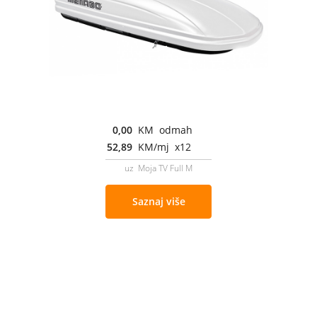
0,00
KM odmah
52,89
KM/mj x12
uz Moja TV Full M
Saznaj više