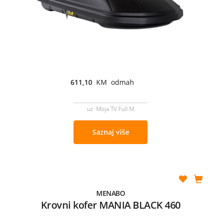
611,10
KM odmah
uz Moja TV Full M
Saznaj više
MENABO
Krovni kofer MANIA BLACK 460