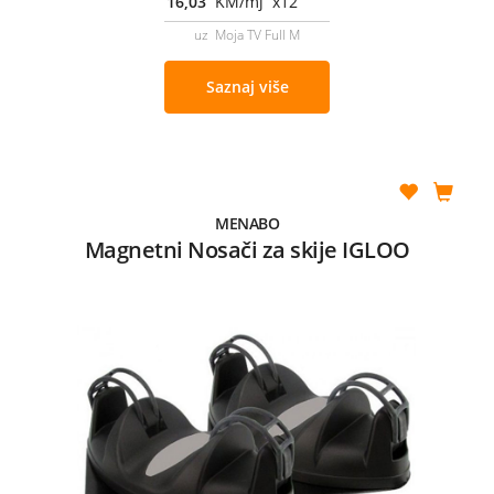
16,03
KM/mj x12
uz Moja TV Full M
Saznaj više
MENABO
Magnetni Nosači za skije IGLOO