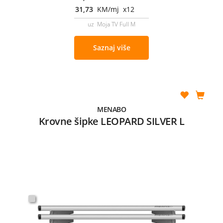
31,73
KM/mj x12
uz Moja TV Full M
Saznaj više
MENABO
Krovne šipke LEOPARD SILVER L