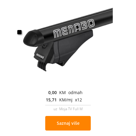
0,00
KM odmah
15,71
KM/mj x12
uz Moja TV Full M
Saznaj više