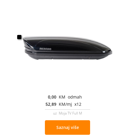
0,00
KM odmah
52,89
KM/mj x12
uz Moja TV Full M
Saznaj više