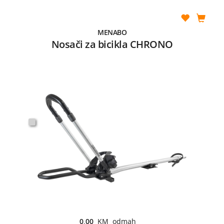
MENABO
Nosači za bicikla CHRONO
0,00
KM odmah