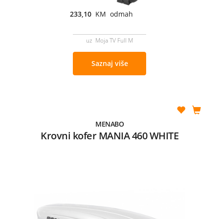
233,10
KM odmah
uz Moja TV Full M
Saznaj više
MENABO
Krovni kofer MANIA 460 WHITE