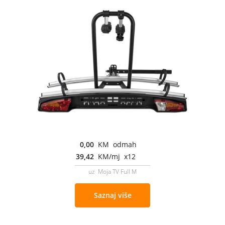
0,00
KM odmah
39,42
KM/mj x12
uz Moja TV Full M
Saznaj više