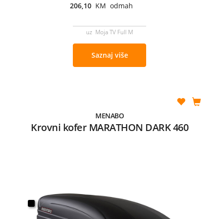
206,10
KM odmah
uz Moja TV Full M
Saznaj više
MENABO
Krovni kofer MARATHON DARK 460