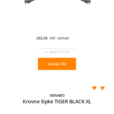
292,50
KM odmah
uz Moja TV Full M
Saznaj više
MENABO
Krovne šipke TIGER BLACK XL