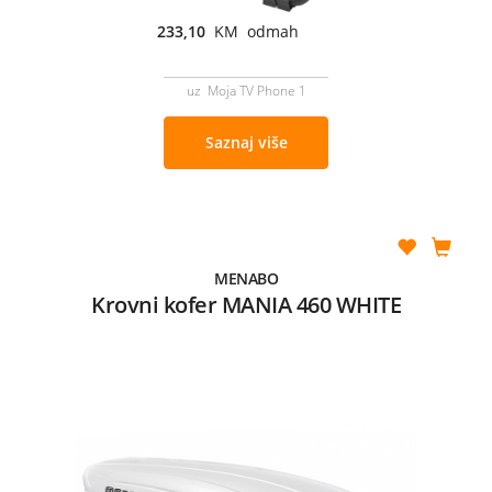
233,10
KM odmah
uz Moja TV Phone 1
Saznaj više
MENABO
Krovni kofer MANIA 460 WHITE