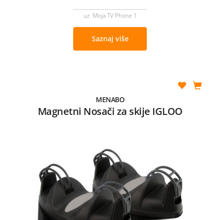
uz Moja TV Phone 1
Saznaj više
MENABO
Magnetni Nosači za skije IGLOO