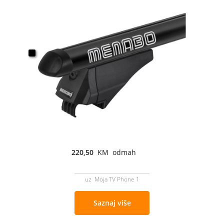
220,50
KM odmah
uz Moja TV Phone 1
Saznaj više