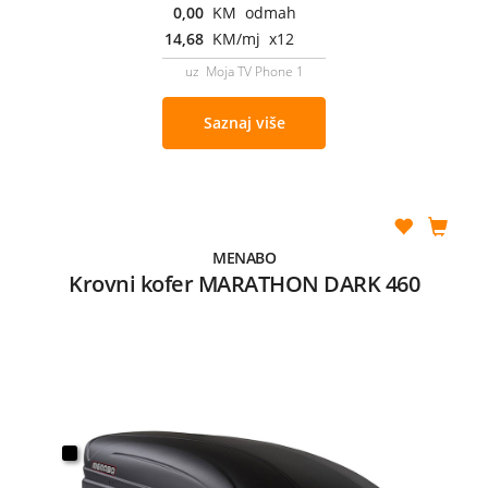
0,00
KM odmah
14,68
KM/mj x12
uz Moja TV Phone 1
Saznaj više
MENABO
Krovni kofer MARATHON DARK 460