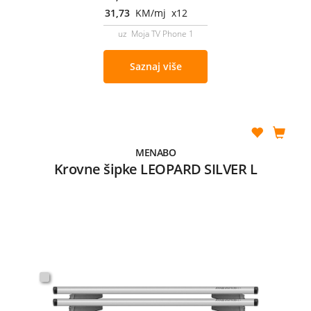
31,73
KM/mj x12
uz Moja TV Phone 1
Saznaj više
MENABO
Krovne šipke LEOPARD SILVER L