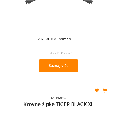
292,50
KM odmah
uz Moja TV Phone 1
Saznaj više
MENABO
Krovne šipke TIGER BLACK XL