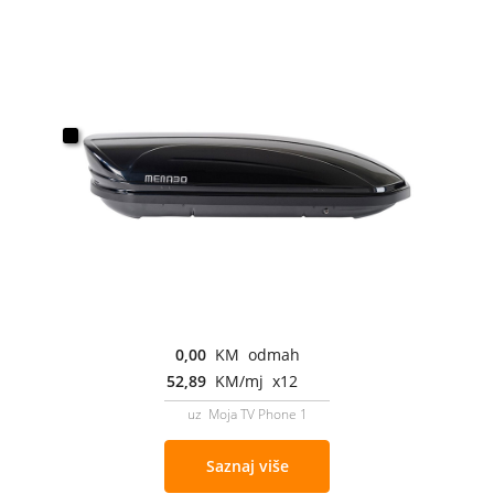
0,00
KM odmah
52,89
KM/mj x12
uz Moja TV Phone 1
Saznaj više