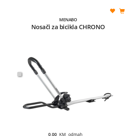
MENABO
Nosači za bicikla CHRONO
0,00
KM odmah