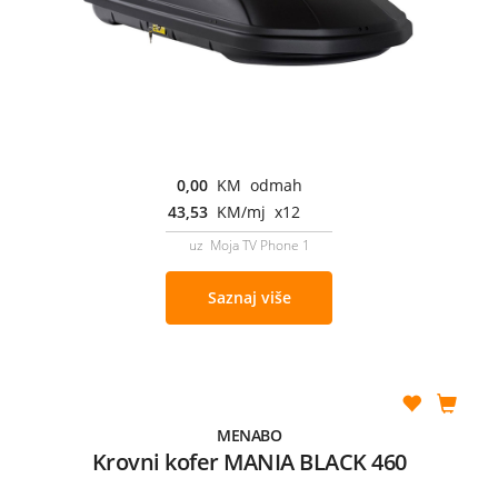
0,00
KM odmah
43,53
KM/mj x12
uz Moja TV Phone 1
Saznaj više
MENABO
Krovni kofer MANIA BLACK 460