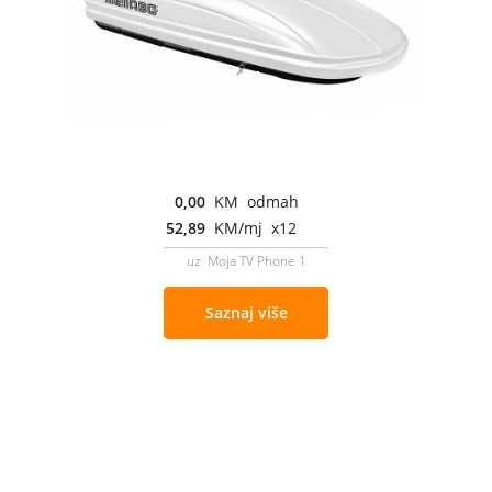
0,00
KM odmah
52,89
KM/mj x12
uz Moja TV Phone 1
Saznaj više