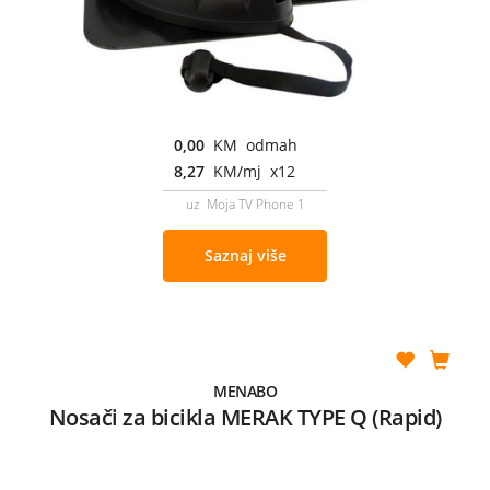
0,00
KM odmah
8,27
KM/mj x12
uz Moja TV Phone 1
Saznaj više
MENABO
Nosači za bicikla MERAK TYPE Q (Rapid)