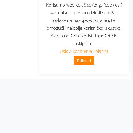
sluga
Prijava za newsletter
Koristimo web kolačiće (eng. "cookies")
kako bismo personalizirali sadržaj i
oglase na našoj web stranici, te
elecom
omogućili najbolje korisničko iskustvo.
Ako ih ne želite koristiti, možete ih
isključiti.
Uslovi korištenja kolačića
Prihvati
👋 Zdravo, kako mogu pomoći