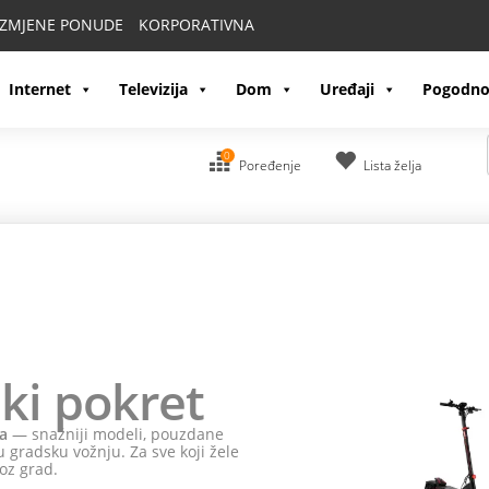
IZMJENE PONUDE
KORPORATIVNA
Internet
Televizija
Dom
Uređaji
Pogodno
0
Poređenje
Lista želja
ki pokret
a
— snažniji modeli, pouzdane
 gradsku vožnju. Za sve koji žele
oz grad.