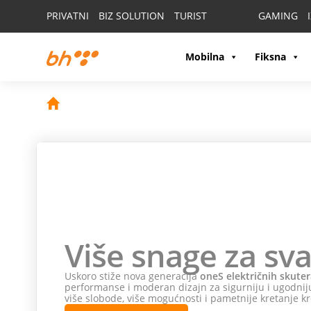
PRIVATNI
BIZ SOLUTION
TURIST
GAMING
Mobilna
Fiksna
Više snage za sva
Uskoro stiže nova generacija
oneS električnih skuter
performanse i moderan dizajn za sigurniju i ugodniju
više slobode, više mogućnosti i pametnije kretanje kr