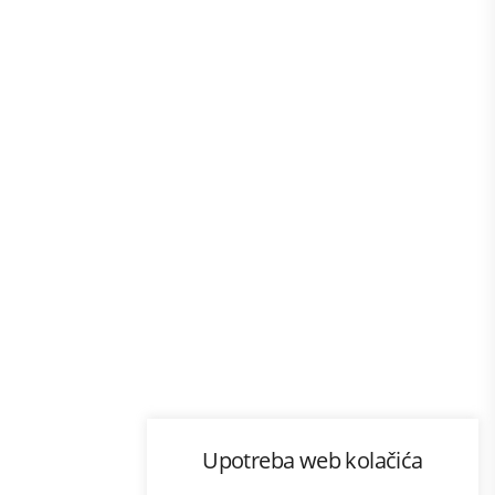
Program lojalnosti
Upotreba web kolačića
com
Bonus plus