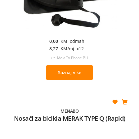
0,00
KM odmah
8,27
KM/mj x12
uz Moja TV Phone BH
Saznaj više
MENABO
Nosači za bicikla MERAK TYPE Q (Rapid)