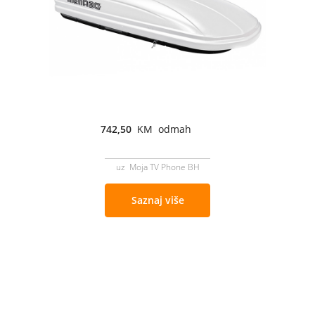
742,50
KM odmah
uz Moja TV Phone BH
Saznaj više