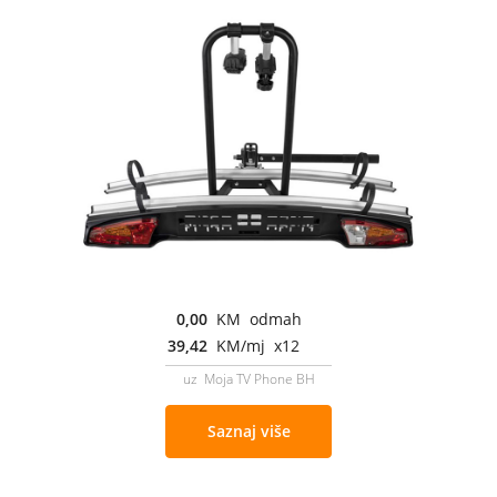
0,00
KM odmah
39,42
KM/mj x12
uz Moja TV Phone BH
Saznaj više