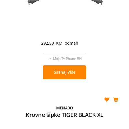
292,50
KM odmah
uz Moja TV Phone BH
Saznaj više
MENABO
Krovne šipke TIGER BLACK XL