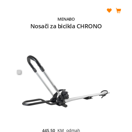
MENABO
Nosači za bicikla CHRONO
445,50
KM odmah