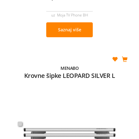
uz Moja TV Phone BH
Saznaj više
MENABO
Krovne šipke LEOPARD SILVER L