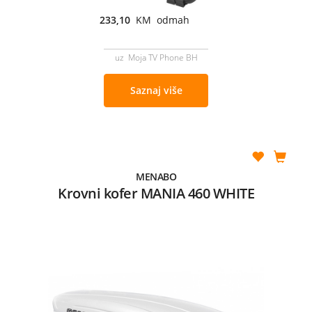
233,10
KM odmah
uz Moja TV Phone BH
Saznaj više
MENABO
Krovni kofer MANIA 460 WHITE