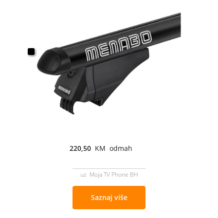
220,50
KM odmah
uz Moja TV Phone BH
Saznaj više