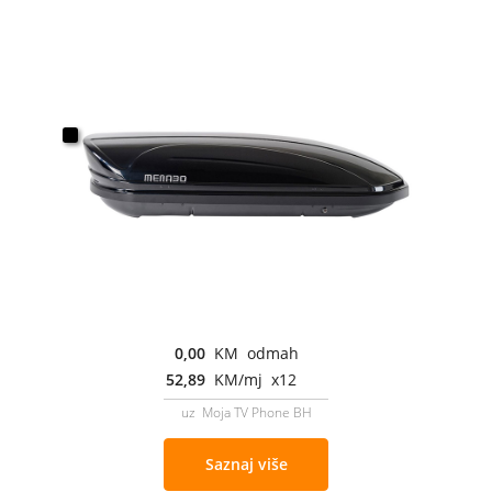
0,00
KM odmah
52,89
KM/mj x12
uz Moja TV Phone BH
Saznaj više