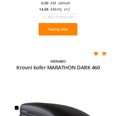
0,00
KM odmah
14,68
KM/mj x12
uz Moja TV Phone BH
Saznaj više
MENABO
Krovni kofer MARATHON DARK 460