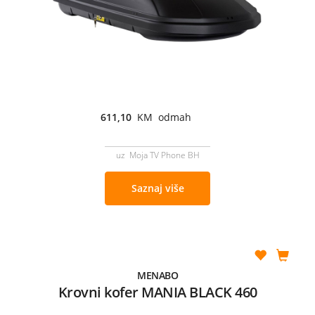
611,10
KM odmah
uz Moja TV Phone BH
Saznaj više
MENABO
Krovni kofer MANIA BLACK 460