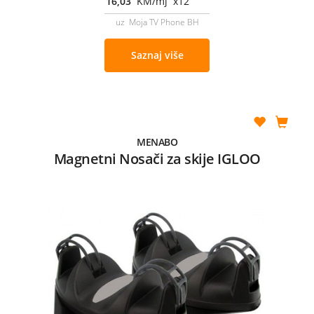
16,03
KM/mj x12
uz Moja TV Phone BH
Saznaj više
MENABO
Magnetni Nosači za skije IGLOO