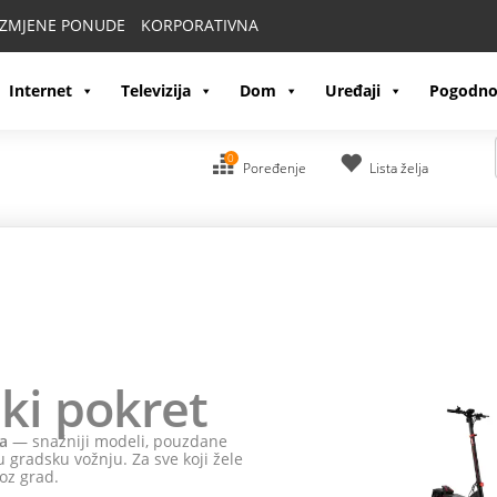
IZMJENE PONUDE
KORPORATIVNA
Internet
Televizija
Dom
Uređaji
Pogodno
0
Poređenje
Lista želja
ki pokret
a
— snažniji modeli, pouzdane
 gradsku vožnju. Za sve koji žele
oz grad.