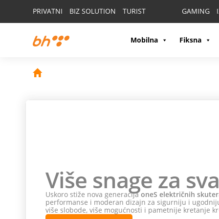
PRIVATNI
BIZ SOLUTION
TURIST
GAMING
Mobilna
Fiksna
Više snage za sva
Uskoro stiže nova generacija
oneS električnih skuter
performanse i moderan dizajn za sigurniju i ugodniju
više slobode, više mogućnosti i pametnije kretanje kr