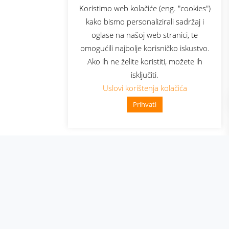
sluga
Prijava za newsletter
Koristimo web kolačiće (eng. "cookies")
kako bismo personalizirali sadržaj i
oglase na našoj web stranici, te
elecom
omogućili najbolje korisničko iskustvo.
Ako ih ne želite koristiti, možete ih
isključiti.
Uslovi korištenja kolačića
Prihvati
👋 Zdravo, kako mogu pomoći