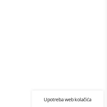
Program lojalnosti
Upotreba web kolačića
com
Bonus plus