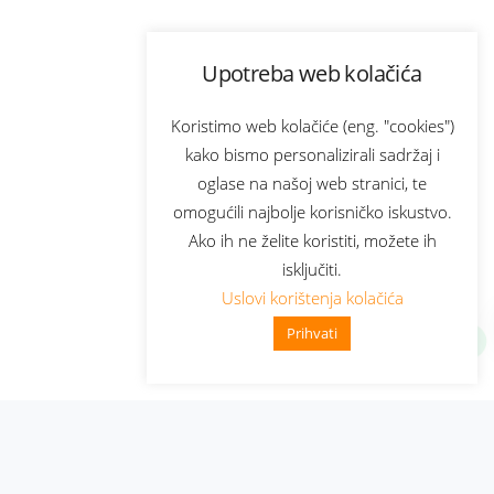
Upotreba web kolačića
Koristimo web kolačiće (eng. "cookies")
kako bismo personalizirali sadržaj i
oglase na našoj web stranici, te
omogućili najbolje korisničko iskustvo.
Ako ih ne želite koristiti, možete ih
isključiti.
Uslovi korištenja kolačića
Prihvati