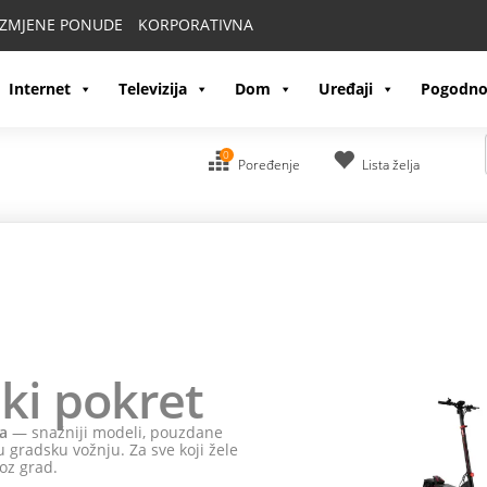
IZMJENE PONUDE
KORPORATIVNA
Internet
Televizija
Dom
Uređaji
Pogodno
0
Poređenje
Lista želja
ki pokret
a
— snažniji modeli, pouzdane
 gradsku vožnju. Za sve koji žele
oz grad.