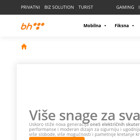
PRIVATNI
BIZ SOLUTION
TURIST
GAMING
Mobilna
Fiksna
Više snage za sva
Uskoro stiže nova generacija
oneS električnih skuter
performanse i moderan dizajn za sigurniju i ugodniju
više slobode, više mogućnosti i pametnije kretanje kr