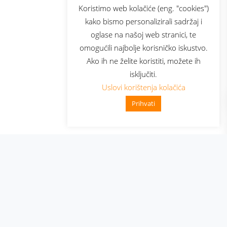
sluga
Prijava za newsletter
Koristimo web kolačiće (eng. "cookies")
kako bismo personalizirali sadržaj i
oglase na našoj web stranici, te
elecom
omogućili najbolje korisničko iskustvo.
Ako ih ne želite koristiti, možete ih
isključiti.
Uslovi korištenja kolačića
Prihvati
👋 Zdravo, kako mogu pomoći