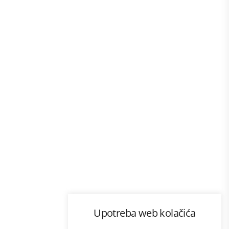
Program lojalnosti
Upotreba web kolačića
com
Bonus plus