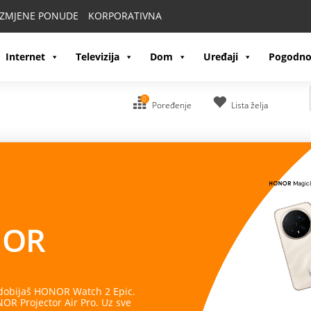
IZMJENE PONUDE
KORPORATIVNA
Internet
Televizija
Dom
Uređaji
Pogodno
0
Poređenje
Lista želja
OR
 dobijaš HONOR Watch 2 Epic.
R Projector Air Pro. Uz sve