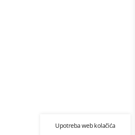
Program lojalnosti
Upotreba web kolačića
com
Bonus plus