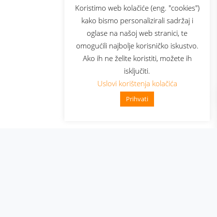
sluga
Prijava za newsletter
Koristimo web kolačiće (eng. "cookies")
kako bismo personalizirali sadržaj i
oglase na našoj web stranici, te
elecom
omogućili najbolje korisničko iskustvo.
Ako ih ne želite koristiti, možete ih
isključiti.
Uslovi korištenja kolačića
Prihvati
👋 Zdravo, kako mogu pomoći