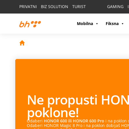
PRIVATNI
BIZ SOLUTION
TURIST
GAMING
Mobilna
Fiksna
Ne propusti
HON
poklone!
Odaberi
HONOR 600 ili HONOR 600 Pro
i na poklon
Odaberi HONOR Magic 8 Pro i na poklon dobijaš HONO