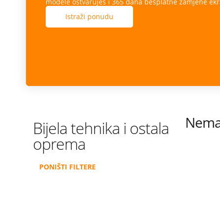
modele ostvaruješ i 365 dana besplatne zamjene ekr
Istraži ponudu
Nema 
Bijela tehnika i ostala
oprema
PONIŠTI FILTERE