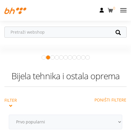
0
Mobilna
Fiksna
Ne propusti
HONOR poklone!
Internet
Uz
HONOR 600, 600 Pro i Magic 8
Pro
od 04.08.–31.08. očekuju te
Televizija
super pokloni!
Istraži ponudu
Dom
Bijela tehnika i ostala oprema
Uređaji
Pogodnosti
PONIŠTI FILTERE
FILTER
Akcije
Podrška