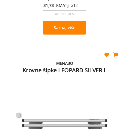
31,73
KM/mj x12
uz netFlat S
Saznaj više
MENABO
Krovne šipke LEOPARD SILVER L