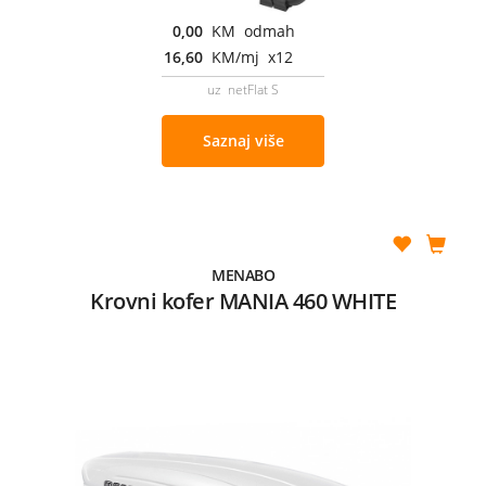
0,00
KM odmah
16,60
KM/mj x12
uz netFlat S
Saznaj više
MENABO
Krovni kofer MANIA 460 WHITE