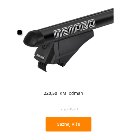
220,50
KM odmah
uz netFlat S
Saznaj više