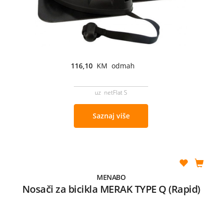
116,10
KM odmah
uz netFlat S
Saznaj više
MENABO
Nosači za bicikla MERAK TYPE Q (Rapid)