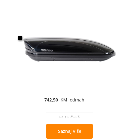
742,50
KM odmah
uz netFlat S
Saznaj više