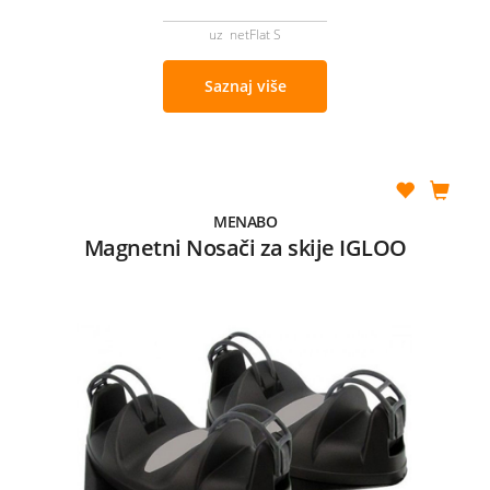
uz netFlat S
Saznaj više
MENABO
Magnetni Nosači za skije IGLOO