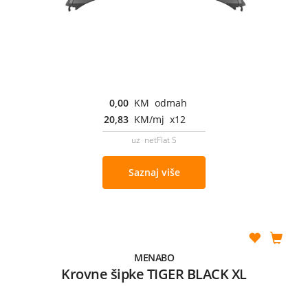
0,00
KM odmah
20,83
KM/mj x12
uz netFlat S
Saznaj više
MENABO
Krovne šipke TIGER BLACK XL