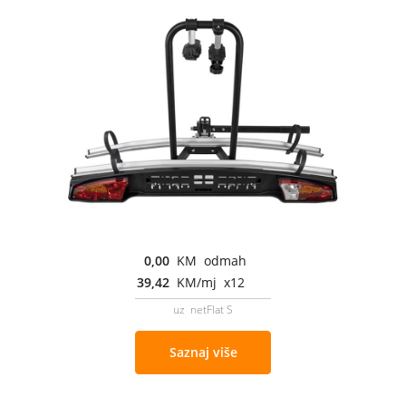
0,00
KM odmah
39,42
KM/mj x12
uz netFlat S
Saznaj više