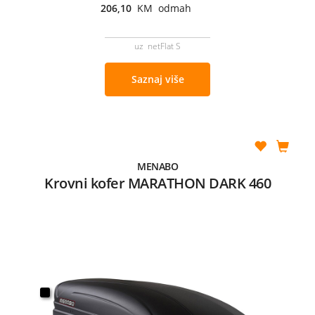
206,10
KM odmah
uz netFlat S
Saznaj više
MENABO
Krovni kofer MARATHON DARK 460