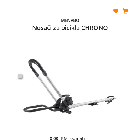
MENABO
Nosači za bicikla CHRONO
0,00
KM odmah