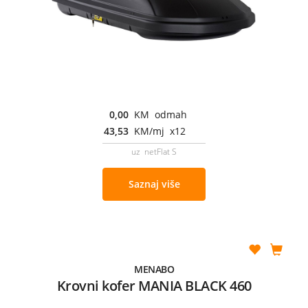
0,00
KM odmah
43,53
KM/mj x12
uz netFlat S
Saznaj više
MENABO
Krovni kofer MANIA BLACK 460