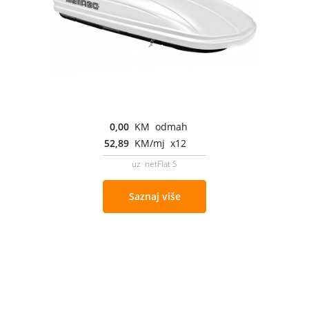
0,00
KM odmah
52,89
KM/mj x12
uz netFlat S
Saznaj više