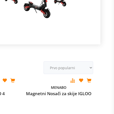
R
m
M
v
MENABO
O 4
Magnetni Nosači za skije IGLOO