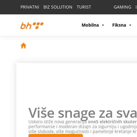
PRIVATNI
BIZ SOLUTION
TURIST
GAMING
Mobilna
Fiksna
Više snage za sva
Uskoro stiže nova generacija
oneS električnih skuter
performanse i moderan dizajn za sigurniju i ugodniju
više slobode, više mogućnosti i pametnije kretanje kr