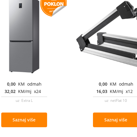
0,00
KM odmah
0,00
KM odmah
32,02
KM/mj x24
16,03
KM/mj x12
uz Extra L
uz netFlat 10
Saznaj više
Saznaj više