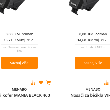
0,00
KM odmah
0,00
KM odmah
15,71
KM/mj x12
14,68
KM/mj x12
uz Osnovni paket fizicka
uz Student NET +
lica
Saznaj više
Saznaj više
MENABO
MENABO
i kofer MANIA BLACK 460
Nosači za bicikla VI