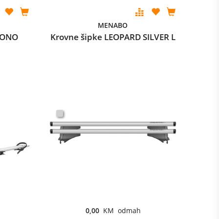
MENABO
HRONO
Krovne šipke LEOPARD SILVER L
0,00
KM odmah