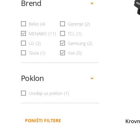
Brend
Beko
(4)
Gorenje
(2)
MENABO
(11)
TCL
(1)
LG
(2)
Samsung
(2)
Tesla
(1)
Vox
(5)
Poklon
Uređaji uz poklon
(1)
PONIŠTI FILTERE
Krovn