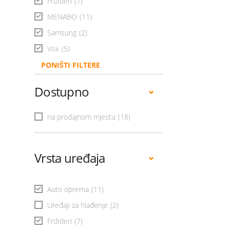
Frižideri
(7)
MENABO
(11)
Samsung
(2)
Vox
(5)
PONIŠTI FILTERE
Dostupno
na prodajnom mjestu
(18)
Vrsta uređaja
Auto oprema
(11)
Uređaji za hlađenje
(2)
Frižideri
(7)