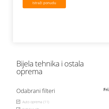
Istraži ponudu
Bijela tehnika i ostala
oprema
Odabrani filteri
Fr
Auto oprema
(11)