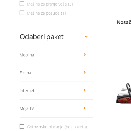
Mašina za pranje veša
(3)
Mašina za posuđe
(1)
Nosač
Odaberi paket
Mobilna
Fiksna
Internet
Moja TV
Gotovinsko plaćanje (bez paketa)