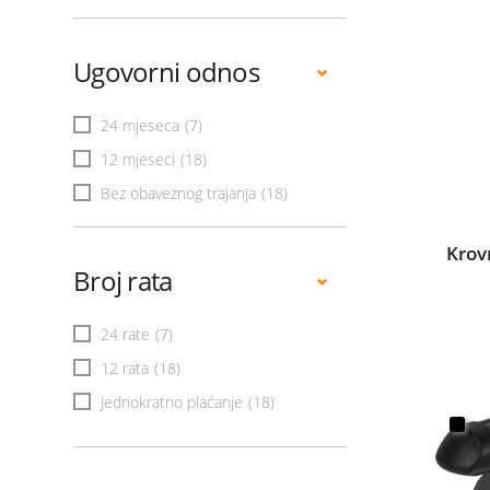
Ugovorni odnos
24 mjeseca
(7)
12 mjeseci
(18)
Bez obaveznog trajanja
(18)
Krov
Broj rata
24 rate
(7)
12 rata
(18)
Jednokratno plaćanje
(18)