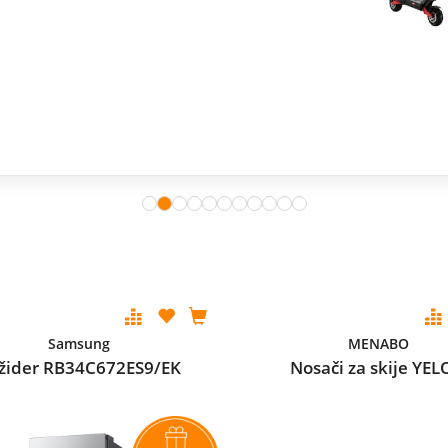
Samsung
MENABO
ižider RB34C672ES9/EK
Nosači za skije YEL