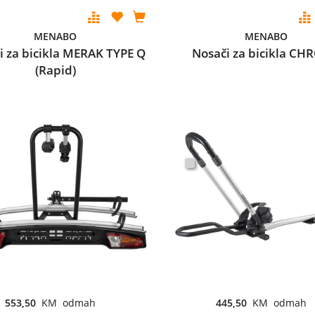
MENABO
MENABO
i za bicikla MERAK TYPE Q
Nosači za bicikla C
(Rapid)
553,50
KM odmah
445,50
KM odmah