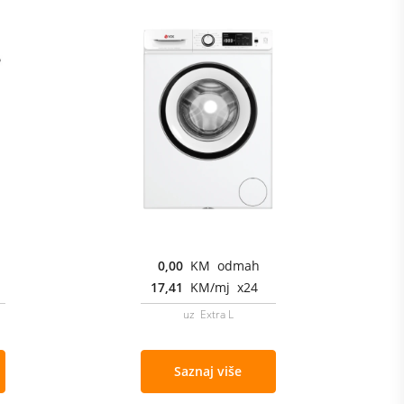
0,00
KM odmah
17,41
KM/mj x24
uz Extra L
Saznaj više