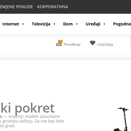
IZMJENE PONUDE
KORPORATIVNA
Internet
Televizija
Dom
Uređaji
Pogodno
0
Poređenje
Lista želja
ki pokret
a
— snažniji modeli, pouzdane
 gradsku vožnju. Za sve koji žele
oz grad.