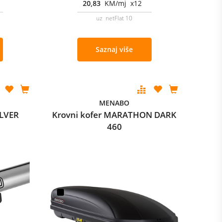
20,83
KM/mj x12
uz netFlat 10
Saznaj više
MENABO
ILVER
Krovni kofer MARATHON DARK
460