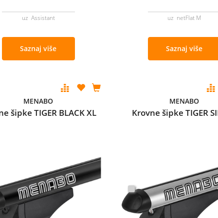
uz Assistant
uz netFlat M
Saznaj više
Saznaj više
MENABO
MENABO
ne šipke TIGER BLACK XL
Krovne šipke TIGER S