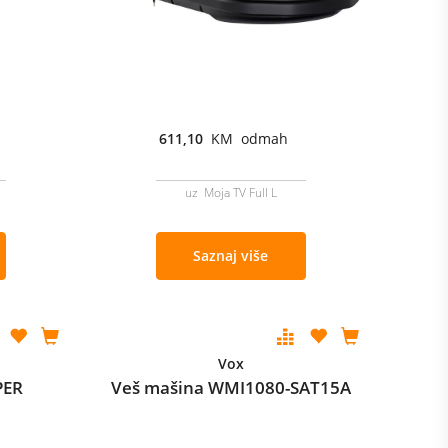
611,10
KM odmah
uz Moja TV Full L
Saznaj više
Vox
PER
Veš mašina WMI1080-SAT15A