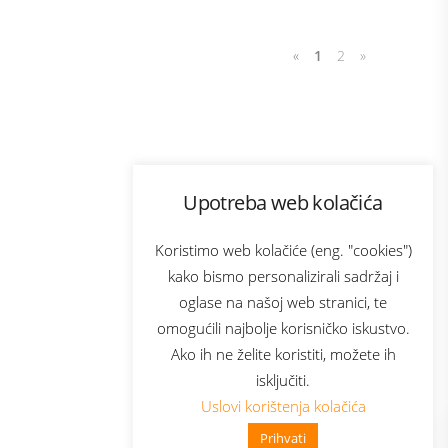
«
1
2
»
Program lojalnosti
Upotreba web kolačića
com
Bonus plus
sluga
Prijava za newsletter
Koristimo web kolačiće (eng. "cookies")
kako bismo personalizirali sadržaj i
oglase na našoj web stranici, te
elecom
omogućili najbolje korisničko iskustvo.
Ako ih ne želite koristiti, možete ih
isključiti.
Uslovi korištenja kolačića
Prihvati
👋 Zdravo, kako mogu pomoći?