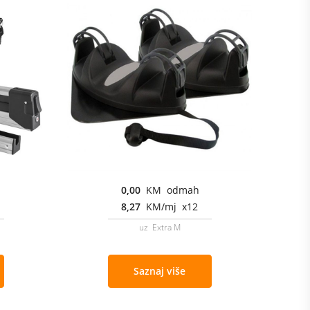
0,00
KM odmah
8,27
KM/mj x12
uz Extra M
Saznaj više