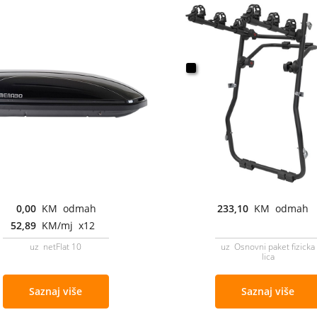
0,00
KM odmah
233,10
KM odmah
52,89
KM/mj x12
uz netFlat 10
uz Osnovni paket fizicka
lica
Saznaj više
Saznaj više