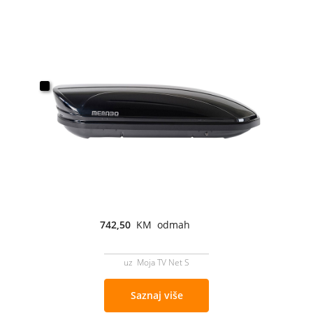
742,50
KM odmah
uz Moja TV Net S
Saznaj više