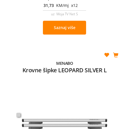
31,73
KM/mj x12
uz Moja TV Net S
Saznaj više
MENABO
Krovne šipke LEOPARD SILVER L