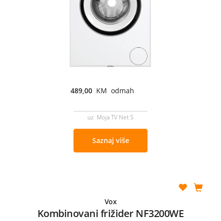
489,00
KM odmah
uz Moja TV Net S
Saznaj više
Vox
Kombinovani frižider NF3200WE