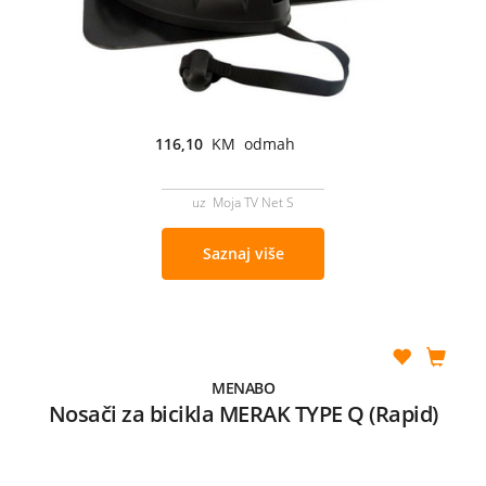
116,10
KM odmah
uz Moja TV Net S
Saznaj više
MENABO
Nosači za bicikla MERAK TYPE Q (Rapid)