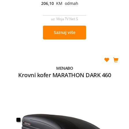
206,10
KM odmah
uz Moja TV Net S
Saznaj više
MENABO
Krovni kofer MARATHON DARK 460