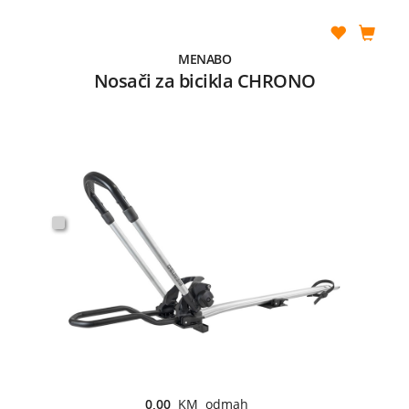
MENABO
Nosači za bicikla CHRONO
0,00
KM odmah