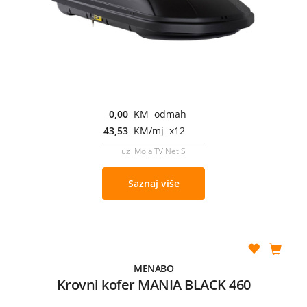
0,00
KM odmah
43,53
KM/mj x12
uz Moja TV Net S
Saznaj više
MENABO
Krovni kofer MANIA BLACK 460