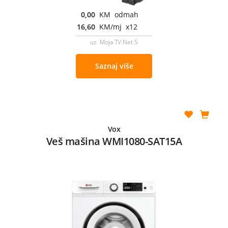
0,00
KM odmah
16,60
KM/mj x12
uz Moja TV Net S
Saznaj više
Vox
Veš mašina WMI1080-SAT15A