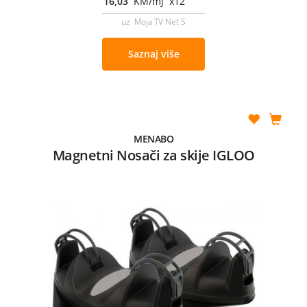
16,03
KM/mj x12
uz Moja TV Net S
Saznaj više
MENABO
Magnetni Nosači za skije IGLOO