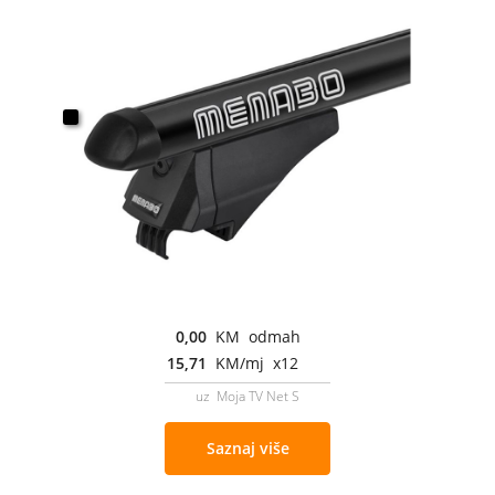
0,00
KM odmah
15,71
KM/mj x12
uz Moja TV Net S
Saznaj više