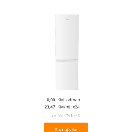
0,00
KM odmah
23,47
KM/mj x24
uz Moja TV Net S
Saznaj više