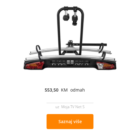
553,50
KM odmah
uz Moja TV Net S
Saznaj više