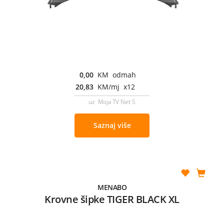
0,00
KM odmah
20,83
KM/mj x12
uz Moja TV Net S
Saznaj više
MENABO
Krovne šipke TIGER BLACK XL