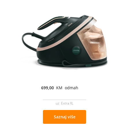
699,00
KM odmah
uz Extra XL
Saznaj više