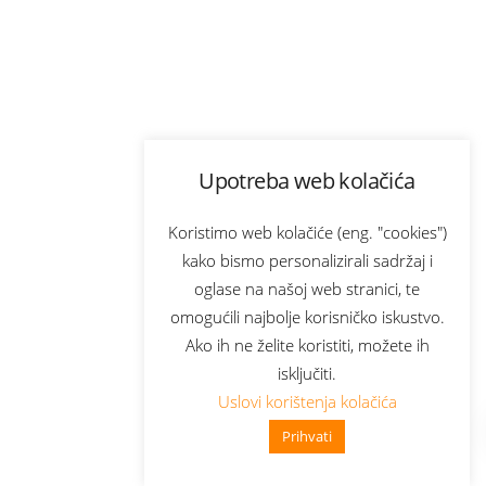
Upotreba web kolačića
Koristimo web kolačiće (eng. "cookies")
kako bismo personalizirali sadržaj i
oglase na našoj web stranici, te
omogućili najbolje korisničko iskustvo.
Ako ih ne želite koristiti, možete ih
isključiti.
Uslovi korištenja kolačića
Prihvati