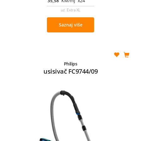
35,58
KM/mj x24
uz Extra XL
Saznaj više
Philips
usisivač FC9744/09