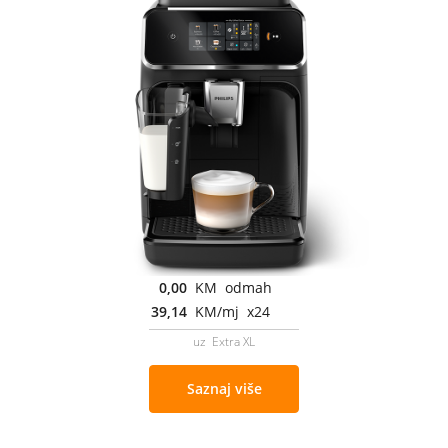
0,00
KM odmah
39,14
KM/mj x24
uz Extra XL
Saznaj više