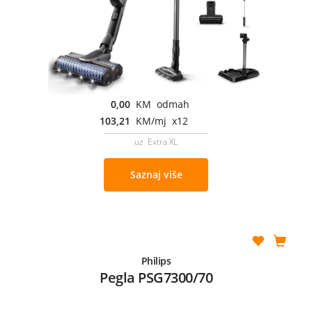
0,00
KM odmah
103,21
KM/mj x12
uz Extra XL
Saznaj više
Philips
Pegla PSG7300/70