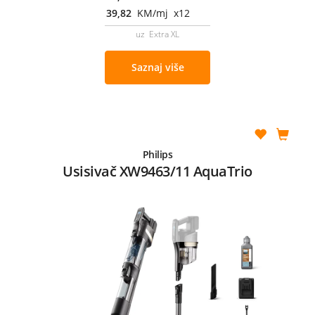
39,82
KM/mj x12
uz Extra XL
Saznaj više
Philips
Usisivač XW9463/11 AquaTrio