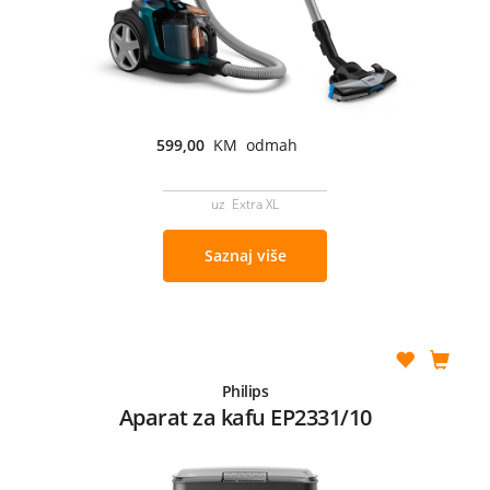
599,00
KM odmah
uz Extra XL
Saznaj više
Philips
Aparat za kafu EP2331/10