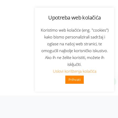
Upotreba web kolačića
Koristimo web kolačiće (eng. "cookies")
kako bismo personalizirali sadržaj i
oglase na našoj web stranici, te
omogućili najbolje korisničko iskustvo.
Ako ih ne želite koristiti, možete ih
isključiti.
Uslovi korištenja kolačića
Prihvati