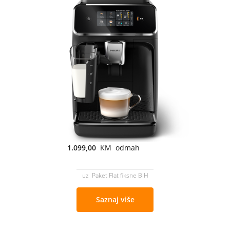
1.099,00
KM odmah
uz Paket Flat fiksne BiH
Saznaj više