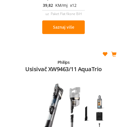
39,82
KM/mj x12
uz Paket Flat fiksne BiH
Saznaj više
Philips
Usisivač XW9463/11 AquaTrio