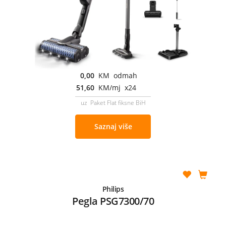
0,00
KM odmah
51,60
KM/mj x24
uz Paket Flat fiksne BiH
Saznaj više
Philips
Pegla PSG7300/70