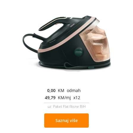
0,00
KM odmah
49,79
KM/mj x12
uz Paket Flat fiksne BiH
Saznaj više