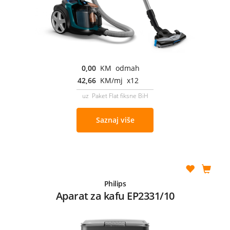
0,00
KM odmah
42,66
KM/mj x12
uz Paket Flat fiksne BiH
Saznaj više
Philips
Aparat za kafu EP2331/10