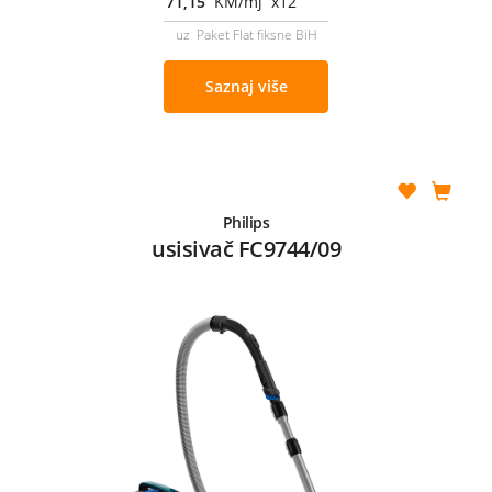
71,15
KM/mj x12
uz Paket Flat fiksne BiH
Saznaj više
Philips
usisivač FC9744/09