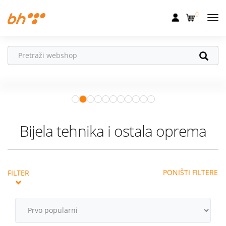
0
Mobilna
Fiksna
Ne propusti
HONOR poklone!
Internet
Uz
HONOR 600, 600 Pro i Magic 8
Pro
od 04.08.–31.08. očekuju te
Televizija
super pokloni!
Istraži ponudu
Dom
Bijela tehnika i ostala oprema
Uređaji
Pogodnosti
PONIŠTI FILTERE
FILTER
Akcije
Podrška