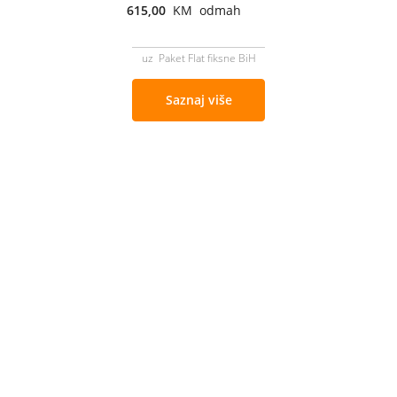
615,00
KM odmah
uz Paket Flat fiksne BiH
Saznaj više