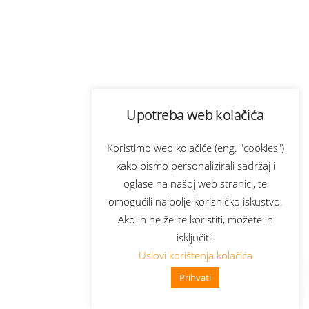
Upotreba web kolačića
Koristimo web kolačiće (eng. "cookies")
kako bismo personalizirali sadržaj i
oglase na našoj web stranici, te
omogućili najbolje korisničko iskustvo.
Ako ih ne želite koristiti, možete ih
isključiti.
Uslovi korištenja kolačića
Prihvati