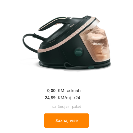
0,00
KM odmah
24,89
KM/mj x24
uz Socijalni paket
Saznaj više