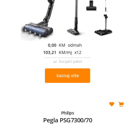
0,00
KM odmah
103,21
KM/mj x12
uz Socijalni paket
Saznaj više
Philips
Pegla PSG7300/70