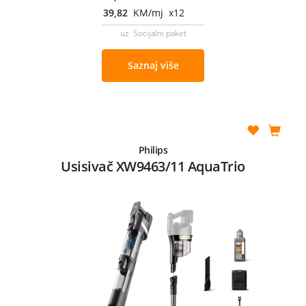
39,82
KM/mj x12
uz Socijalni paket
Saznaj više
Philips
Usisivač XW9463/11 AquaTrio