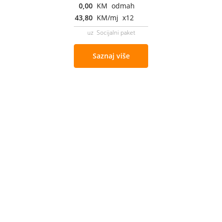
0,00
KM odmah
43,80
KM/mj x12
uz Socijalni paket
Saznaj više