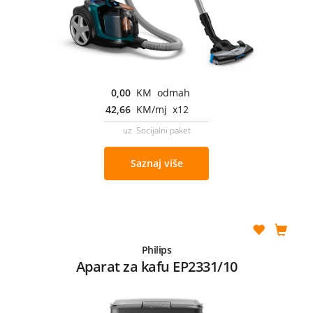
0,00
KM odmah
42,66
KM/mj x12
uz Socijalni paket
Saznaj više
Philips
Aparat za kafu EP2331/10