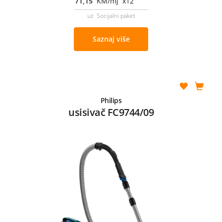
71,15
KM/mj x12
uz Socijalni paket
Saznaj više
Philips
usisivač FC9744/09