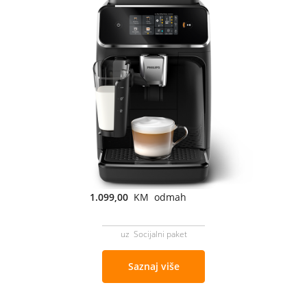
1.099,00
KM odmah
uz Socijalni paket
Saznaj više