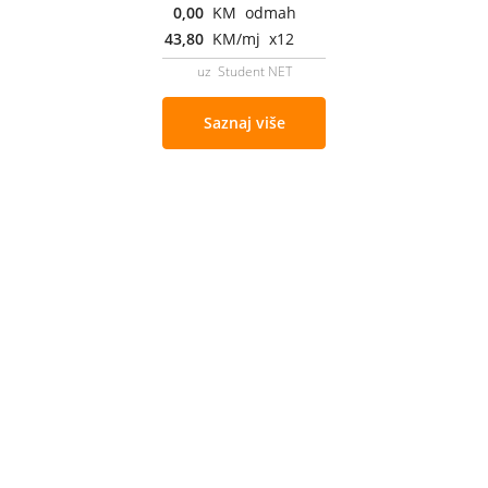
0,00
KM odmah
43,80
KM/mj x12
uz Student NET
Saznaj više