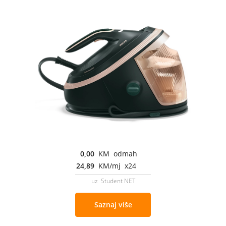
0,00
KM odmah
24,89
KM/mj x24
uz Student NET
Saznaj više