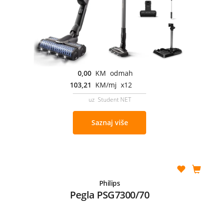
0,00
KM odmah
103,21
KM/mj x12
uz Student NET
Saznaj više
Philips
Pegla PSG7300/70