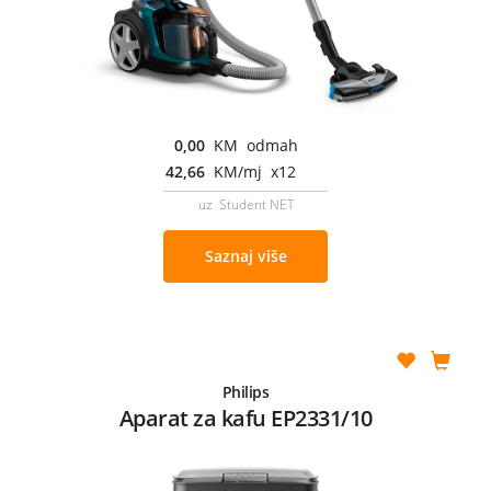
0,00
KM odmah
42,66
KM/mj x12
uz Student NET
Saznaj više
Philips
Aparat za kafu EP2331/10