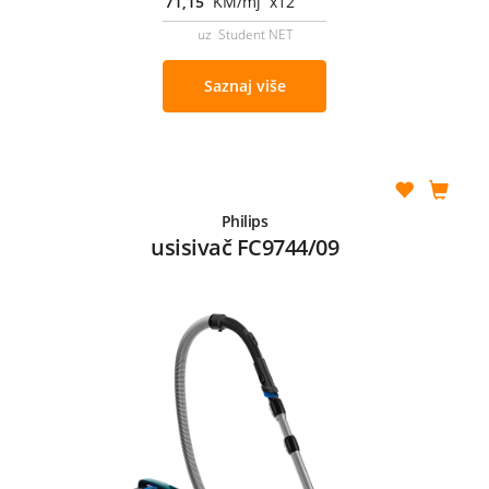
71,15
KM/mj x12
uz Student NET
Saznaj više
Philips
usisivač FC9744/09