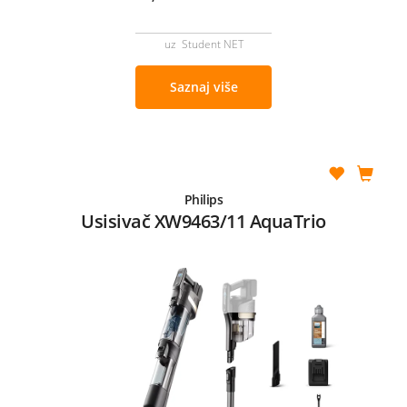
uz Student NET
Saznaj više
Philips
Usisivač XW9463/11 AquaTrio