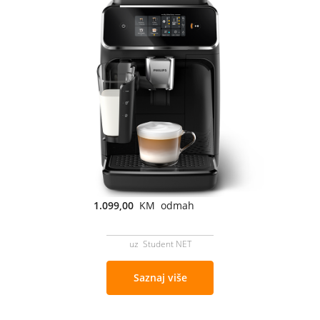
1.099,00
KM odmah
uz Student NET
Saznaj više