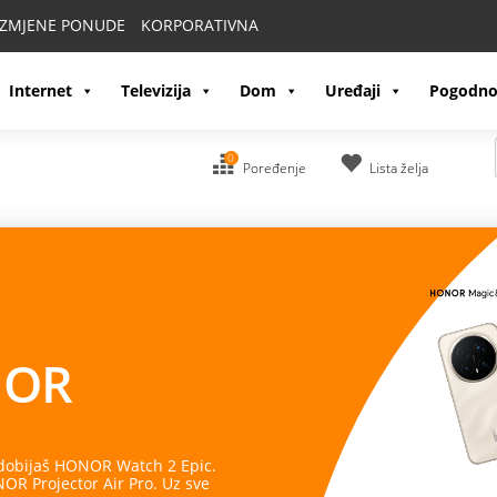
IZMJENE PONUDE
KORPORATIVNA
Internet
Televizija
Dom
Uređaji
Pogodno
0
Poređenje
Lista želja
OR
 dobijaš HONOR Watch 2 Epic.
R Projector Air Pro. Uz sve