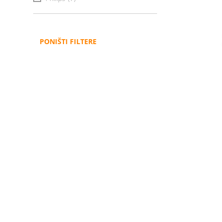
PONIŠTI FILTERE
Administracija
B2B