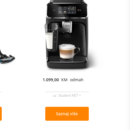
1.099,00
KM odmah
uz Student NET +
Saznaj više