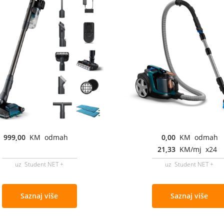
999,00
KM odmah
0,00
KM odmah
21,33
KM/mj x24
uz Student NET +
uz Student NET +
Saznaj više
Saznaj više