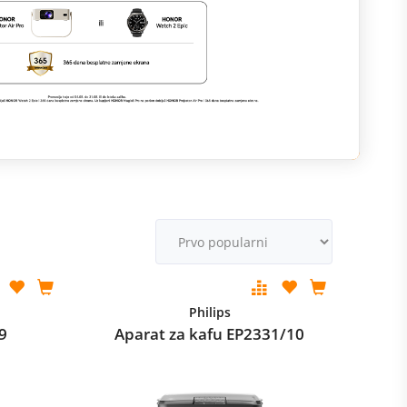
M
v
Philips
9
Aparat za kafu EP2331/10