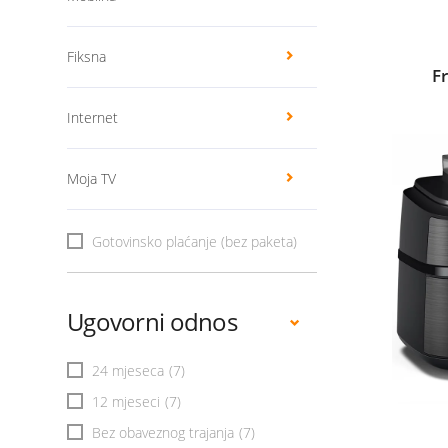
Fiksna
F
Internet
Moja TV
Gotovinsko plaćanje (bez paketa)
Ugovorni odnos
24 mjeseca
(7)
12 mjeseci
(7)
Bez obaveznog trajanja
(7)