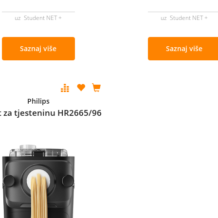
uz Student NET +
uz Student NET +
Saznaj više
Saznaj više
Philips
t za tjesteninu HR2665/96