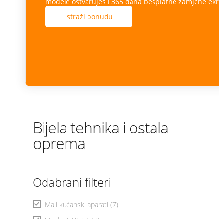
modele ostvaruješ i 365 dana besplatne zamjene ekr
Istraži ponudu
Bijela tehnika i ostala
oprema
Odabrani filteri
Mali kućanski aparati
(7)