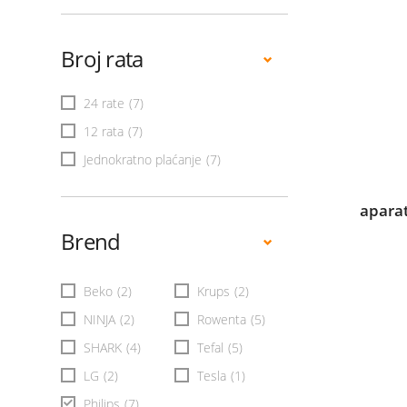
Broj rata
24 rate
(7)
12 rata
(7)
Jednokratno plaćanje
(7)
apara
Brend
Beko
(2)
Krups
(2)
NINJA
(2)
Rowenta
(5)
SHARK
(4)
Tefal
(5)
LG
(2)
Tesla
(1)
Philips
(7)