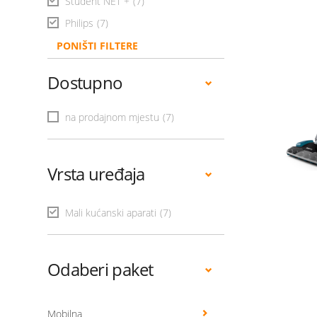
Student NET +
(7)
Philips
(7)
PONIŠTI FILTERE
Dostupno
na prodajnom mjestu
(7)
Vrsta uređaja
Mali kućanski aparati
(7)
Odaberi paket
Mobilna