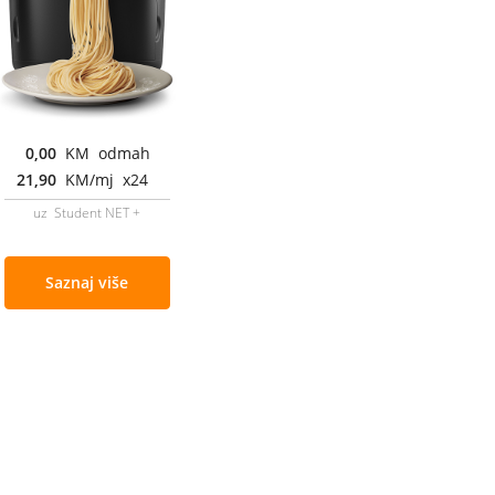
0,00
KM odmah
21,90
KM/mj x24
uz Student NET +
Saznaj više
Cjenovnik i uslovi
Aplikacije