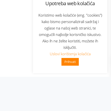
Upotreba web kolačića
com
Bonus plus
sluga
Prijava za newsletter
Koristimo web kolačiće (eng. "cookies")
kako bismo personalizirali sadržaj i
oglase na našoj web stranici, te
elecom
omogućili najbolje korisničko iskustvo.
Ako ih ne želite koristiti, možete ih
isključiti.
Uslovi korištenja kolačića
Prihvati
👋 Zdravo, kako mogu pomoći?