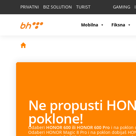
PRIVATNI
BIZ SOLUTION
TURIST
GAMING
Mobilna
Fiksna
Ne propusti
HON
poklone!
Odaberi
HONOR 600 ili HONOR 600 Pro
i na poklon
Odaberi HONOR Magic 8 Pro i na poklon dobijaš HONO