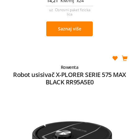
14,21
KM/mj x24
uz Osnovni paket fizicka
lica
Saznaj više
Rowenta
Robot usisivač X-PLORER SERIE 575 MAX
BLACK RR95A5E0