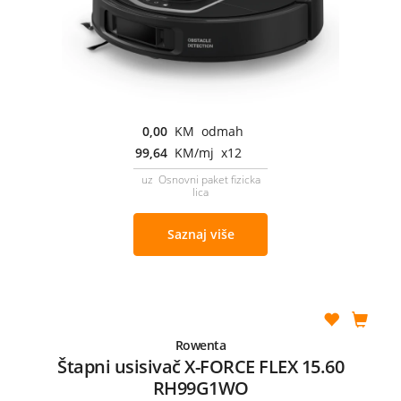
0,00
KM odmah
99,64
KM/mj x12
uz Osnovni paket fizicka
lica
Saznaj više
Rowenta
Štapni usisivač X-FORCE FLEX 15.60
RH99G1WO