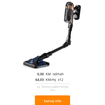
0,00
KM odmah
64,03
KM/mj x12
uz Osnovni paket fizicka
lica
Saznaj više