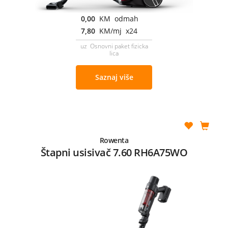
0,00
KM odmah
7,80
KM/mj x24
uz Osnovni paket fizicka
lica
Saznaj više
Rowenta
Štapni usisivač 7.60 RH6A75WO