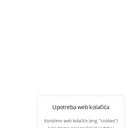
Upotreba web kolačića
Koristimo web kolačiće (eng. "cookies")
kako bismo personalizirali sadržaj i