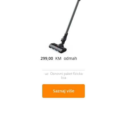
299,00
KM odmah
uz Osnovni paket fizicka
lica
Saznaj više