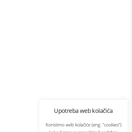
Program lojalnosti
Upotreba web kolačića
com
Bonus plus
sluga
Prijava za newsletter
Koristimo web kolačiće (eng. "cookies")