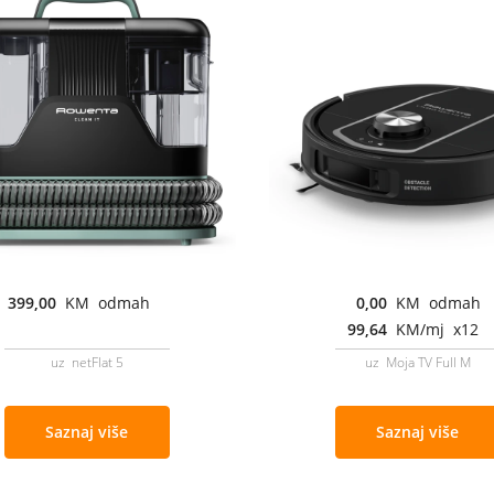
399,00
KM odmah
0,00
KM odmah
99,64
KM/mj x12
uz netFlat 5
uz Moja TV Full M
Saznaj više
Saznaj više