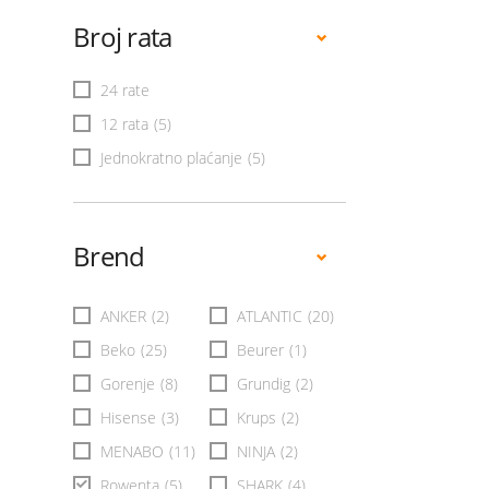
Broj rata
24 rate
12 rata
(5)
Jednokratno plaćanje
(5)
Brend
ANKER
(2)
ATLANTIC
(20)
Beko
(25)
Beurer
(1)
Gorenje
(8)
Grundig
(2)
Hisense
(3)
Krups
(2)
MENABO
(11)
NINJA
(2)
Rowenta
(5)
SHARK
(4)