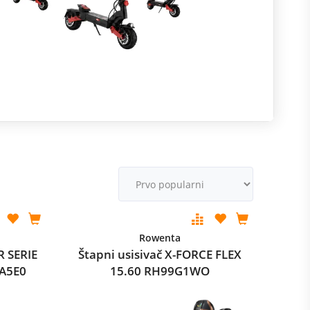
R
m
M
v
Rowenta
R SERIE
Štapni usisivač X-FORCE FLEX
A5E0
15.60 RH99G1WO