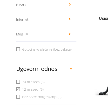
Fiksna
Usis
Internet
Moja TV
Gotovinsko plaćanje (bez paketa)
Ugovorni odnos
24 mjeseca
(5)
12 mjeseci
(5)
Bez obaveznog trajanja
(5)