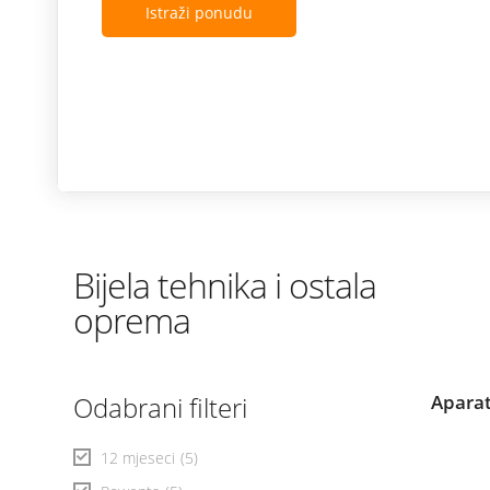
Istraži ponudu
Bijela tehnika i ostala
oprema
Odabrani filteri
Aparat
12 mjeseci
(5)