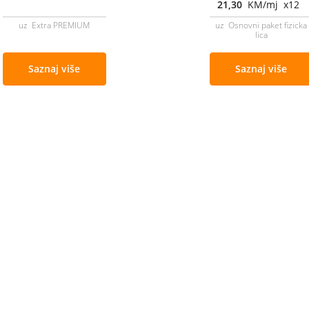
21,30
KM/mj x12
uz Extra PREMIUM
uz Osnovni paket fizicka
lica
Saznaj više
Saznaj više