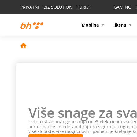
PRIVATNI
BIZ SOLUTION
TURIST
GAMING
Mobilna
Fiksna
Više snage za sva
Uskoro stiže nova generacija
oneS električnih skuter
performanse i moderan dizajn za sigurniju i ugodniju
više slobode, više mogućnosti i pametnije kretanje kr