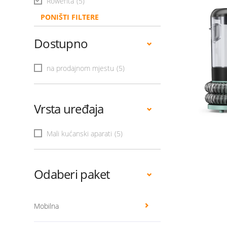
Rowenta
(5)
PONIŠTI FILTERE
Dostupno
na prodajnom mjestu
(5)
Vrsta uređaja
Mali kućanski aparati
(5)
Odaberi paket
Mobilna