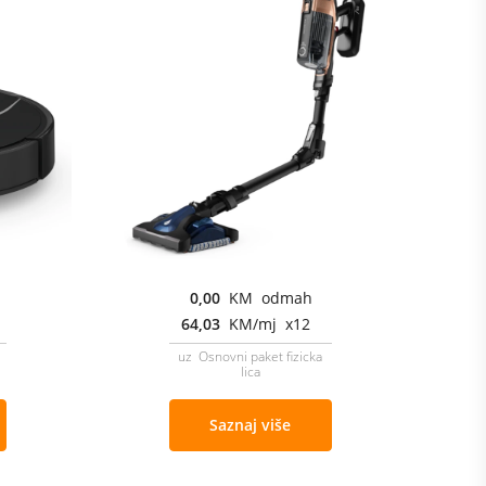
0,00
KM odmah
64,03
KM/mj x12
uz Osnovni paket fizicka
lica
Saznaj više