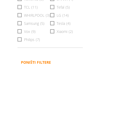
TCL
(11)
Tefal
(5)
WHIRLPOOL
(3)
LG
(14)
Samsung
(5)
Tesla
(4)
Vox
(9)
Xiaomi
(2)
Philips
(7)
PONIŠTI FILTERE
Administracija
B2B
Nabavke i pozivi
Veleprodaja
Karijera
Partneri
Pristup informacijama
Sponzorstva