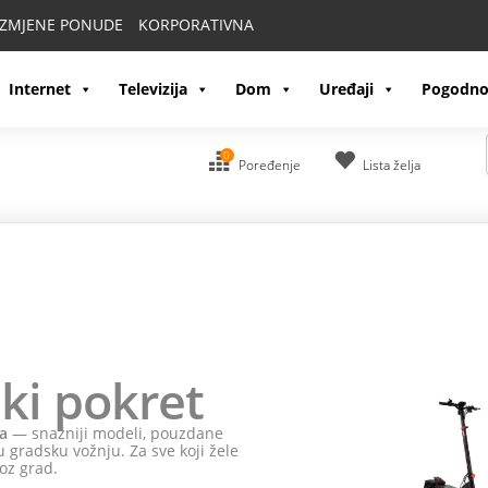
IZMJENE PONUDE
KORPORATIVNA
Internet
Televizija
Dom
Uređaji
Pogodno
0
Poređenje
Lista želja
ki pokret
a
— snažniji modeli, pouzdane
 gradsku vožnju. Za sve koji žele
oz grad.