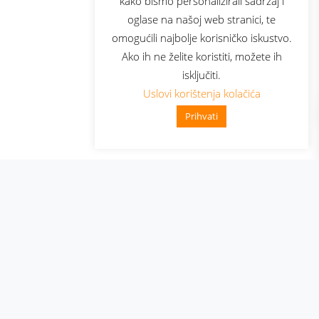
kako bismo personalizirali sadržaj i
oglase na našoj web stranici, te
elecom
omogućili najbolje korisničko iskustvo.
Ako ih ne želite koristiti, možete ih
isključiti.
Uslovi korištenja kolačića
Prihvati
👋 Zdravo, kako mogu pomoći?