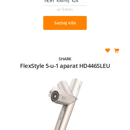
19,91
KM/mj x24
uz Extra L
Saznaj više
SHARK
FlexStyle 5-u-1 aparat HD446SLEU