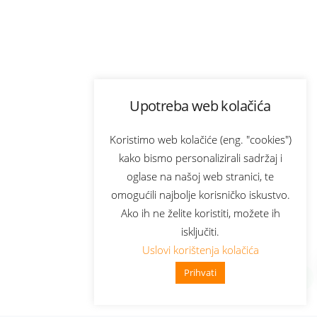
Upotreba web kolačića
Koristimo web kolačiće (eng. "cookies")
kako bismo personalizirali sadržaj i
oglase na našoj web stranici, te
omogućili najbolje korisničko iskustvo.
Ako ih ne želite koristiti, možete ih
isključiti.
Uslovi korištenja kolačića
Prihvati