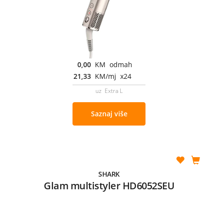
0,00
KM odmah
21,33
KM/mj x24
uz Extra L
Saznaj više
SHARK
Glam multistyler HD6052SEU