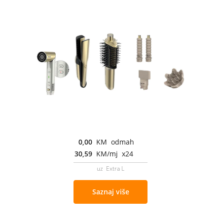
0,00
KM odmah
30,59
KM/mj x24
uz Extra L
Saznaj više