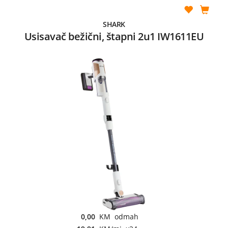
SHARK
Usisavač bežični, štapni 2u1 IW1611EU
0,00
KM odmah