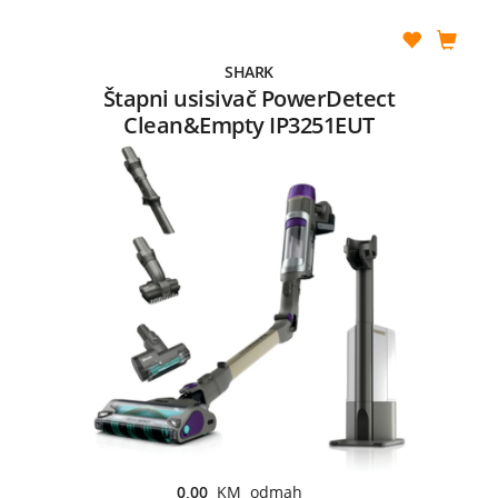
SHARK
Štapni usisivač PowerDetect
Clean&Empty IP3251EUT
0,00
KM odmah