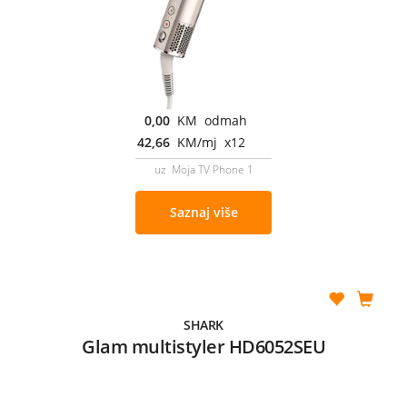
0,00
KM odmah
42,66
KM/mj x12
uz Moja TV Phone 1
Saznaj više
SHARK
Glam multistyler HD6052SEU