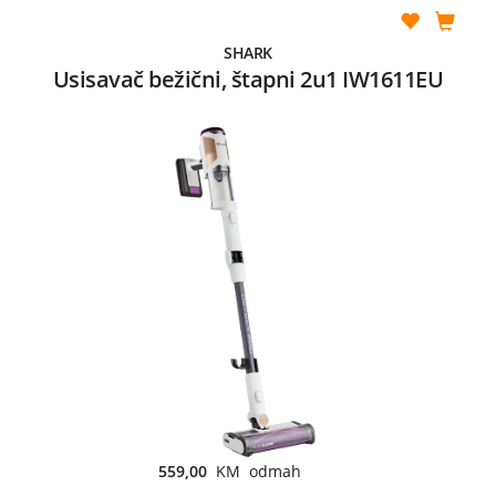
SHARK
Usisavač bežični, štapni 2u1 IW1611EU
559,00
KM odmah