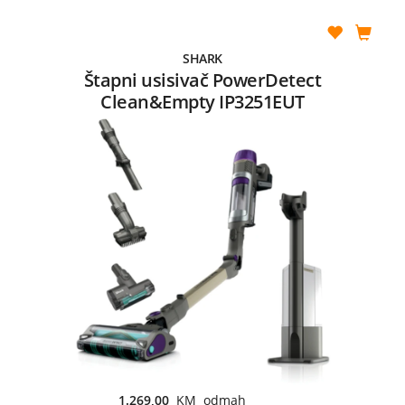
SHARK
Štapni usisivač PowerDetect
Clean&Empty IP3251EUT
1.269,00
KM odmah