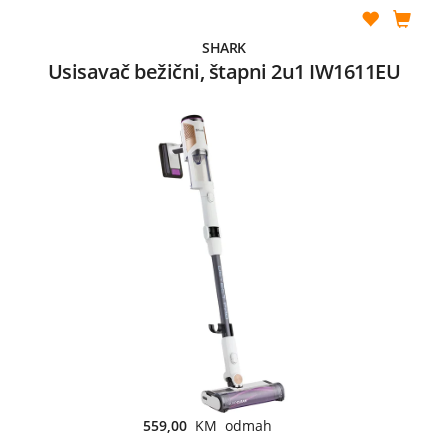
SHARK
Usisavač bežični, štapni 2u1 IW1611EU
559,00
KM odmah