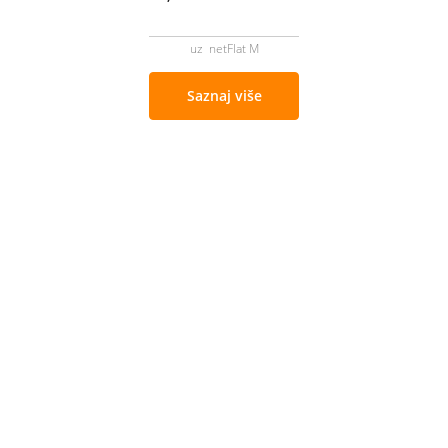
uz netFlat M
Saznaj više