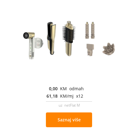
0,00
KM odmah
61,18
KM/mj x12
uz netFlat M
Saznaj više