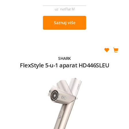
uz netFlat M
Saznaj više
SHARK
FlexStyle 5-u-1 aparat HD446SLEU