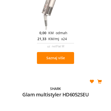
0,00
KM odmah
21,33
KM/mj x24
uz netFlat M
Saznaj više
SHARK
Glam multistyler HD6052SEU