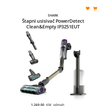
SHARK
Štapni usisivač PowerDetect
Clean&Empty IP3251EUT
1.269,00
KM odmah