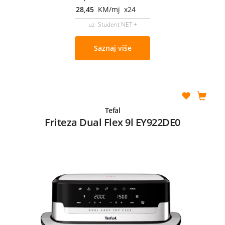
28,45
KM/mj x24
uz Student NET +
Saznaj više
Tefal
Friteza Dual Flex 9l EY922DE0