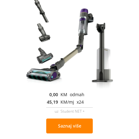
0,00
KM odmah
45,19
KM/mj x24
uz Student NET +
Saznaj više