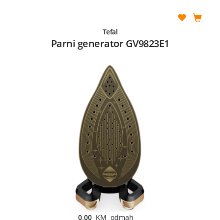
Tefal
Parni generator GV9823E1
0,00
KM odmah