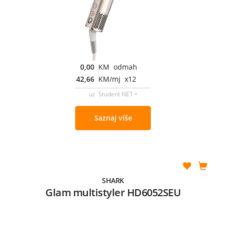
0,00
KM odmah
42,66
KM/mj x12
uz Student NET +
Saznaj više
SHARK
Glam multistyler HD6052SEU