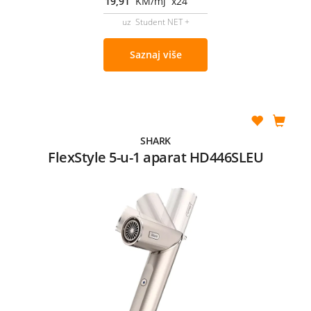
19,91
KM/mj x24
uz Student NET +
Saznaj više
SHARK
FlexStyle 5-u-1 aparat HD446SLEU