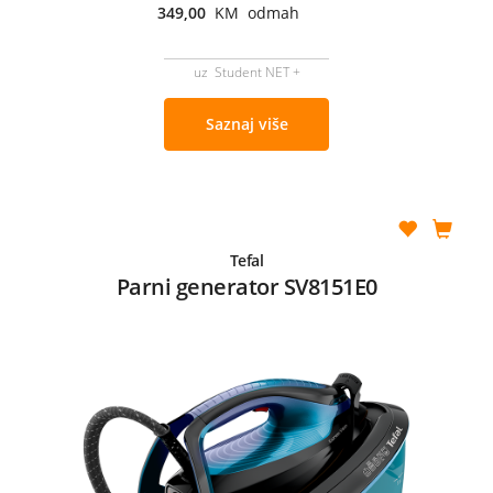
349,00
KM odmah
uz Student NET +
Saznaj više
Tefal
Parni generator SV8151E0