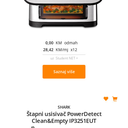
0,00
KM odmah
28,42
KM/mj x12
uz Student NET +
Saznaj više
SHARK
Štapni usisivač PowerDetect
Clean&Empty IP3251EUT