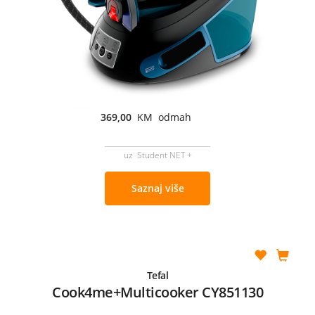
369,00
KM odmah
uz Student NET +
Saznaj više
Tefal
Cook4me+Multicooker CY851130