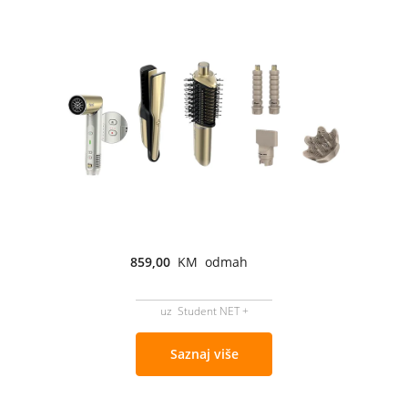
859,00
KM odmah
uz Student NET +
Saznaj više