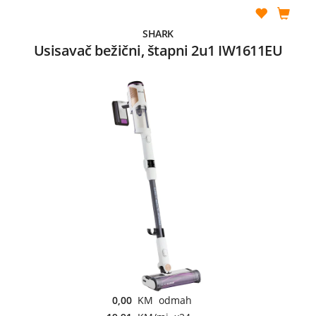
SHARK
Usisavač bežični, štapni 2u1 IW1611EU
0,00
KM odmah