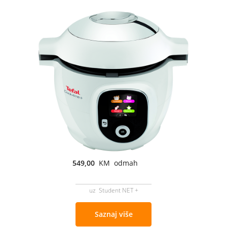
549,00
KM odmah
uz Student NET +
Saznaj više