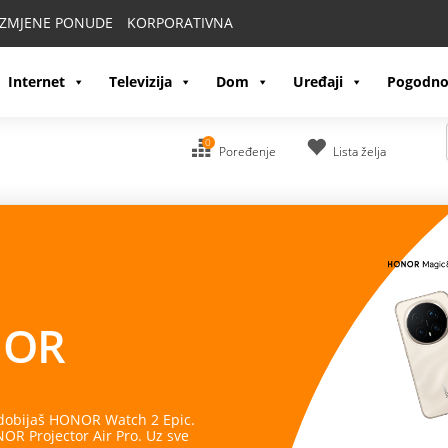
IZMJENE PONUDE
KORPORATIVNA
Internet
Televizija
Dom
Uređaji
Pogodno
0
Poređenje
Lista želja
OR
 dobijaš HONOR Watch 2 Epic.
R Projector Air Pro. Uz sve