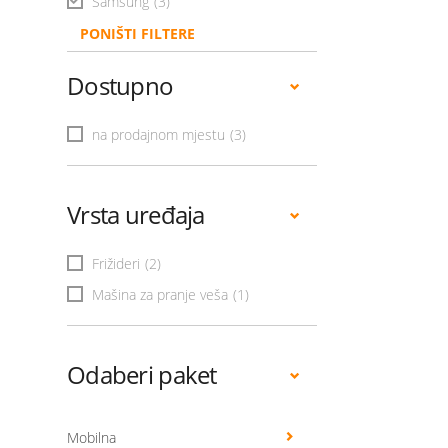
Samsung
(3)
PONIŠTI FILTERE
Dostupno
na prodajnom mjestu
(3)
Vrsta uređaja
Frižideri
(2)
Mašina za pranje veša
(1)
Odaberi paket
Mobilna