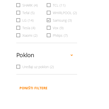
SHARK
(4)
TCL
(11)
Tefal
(5)
WHIRLPOOL
(2)
LG
(14)
Samsung
(3)
Tesla
(4)
Vox
(9)
Xiaomi
(2)
Philips
(7)
Poklon
Uređaji uz poklon
(2)
PONIŠTI FILTERE