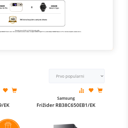
M
v
Samsung
9/EK
Frižider RB38C650EB1/EK