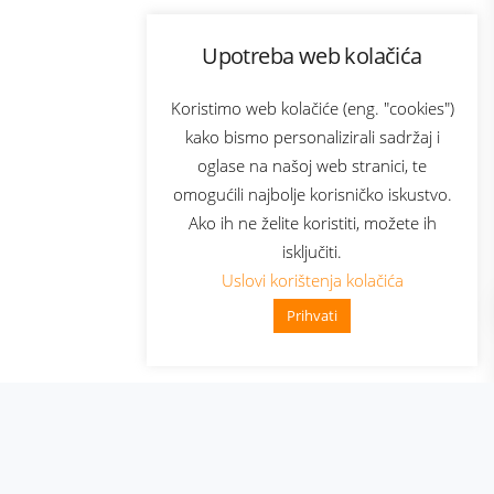
Program lojalnosti
Upotreba web kolačića
com
Bonus plus
sluga
Prijava za newsletter
Koristimo web kolačiće (eng. "cookies")
kako bismo personalizirali sadržaj i
oglase na našoj web stranici, te
elecom
omogućili najbolje korisničko iskustvo.
Ako ih ne želite koristiti, možete ih
isključiti.
Uslovi korištenja kolačića
Prihvati
👋 Zdravo, kako mogu pomoći?