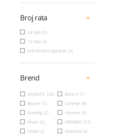
Broj rata
24 rate
(3)
12 rata
(3)
Jednokratno plaćanje
(3)
Brend
ATLANTIC
(20)
Beko
(11)
Beurer
(1)
Gorenje
(8)
Grundig
(2)
Hisense
(3)
Krups
(2)
MENABO
(11)
NINJA
(2)
Rowenta
(5)