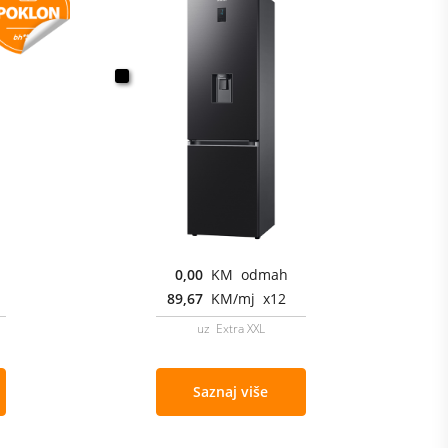
0,00
KM odmah
89,67
KM/mj x12
uz Extra XXL
Saznaj više