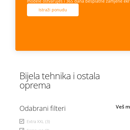
modele ostvaruješ i 365 dana besplatne zamjene ekr
Istraži ponudu
Bijela tehnika i ostala
oprema
Odabrani filteri
Veš 
Extra XXL
(3)