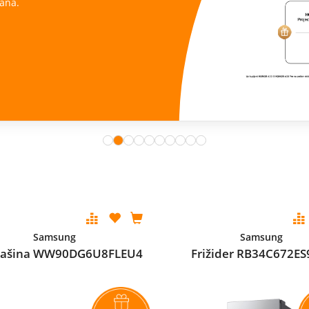
ana.
Samsung
Samsung
mašina WW90DG6U8FLEU4
Frižider RB34C672ES