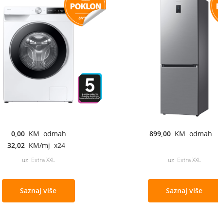
0,00
KM odmah
899,00
KM odmah
32,02
KM/mj x24
uz Extra XXL
uz Extra XXL
Saznaj više
Saznaj više