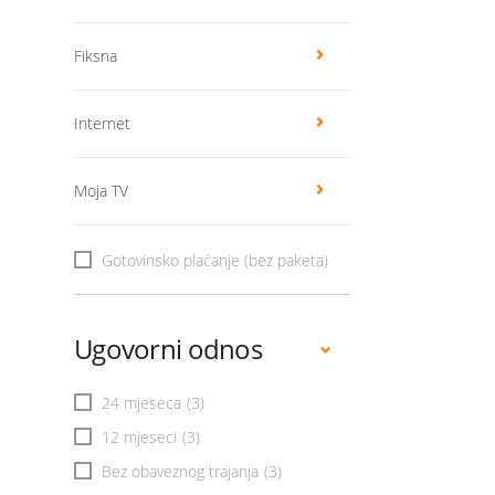
Fiksna
Internet
Moja TV
Gotovinsko plaćanje (bez paketa)
Ugovorni odnos
24 mjeseca
(3)
12 mjeseci
(3)
Bez obaveznog trajanja
(3)