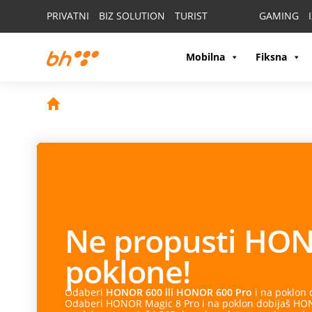
PRIVATNI
BIZ SOLUTION
TURIST
GAMING
Mobilna
Fiksna
Ne propusti
HON
poklone!
Odaberi
HONOR 600 ili HONOR 600 Pro
i na poklon
Odaberi HONOR Magic 8 Pro i na poklon dobijaš HONO