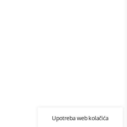
Program lojalnosti
Upotreba web kolačića
com
Bonus plus