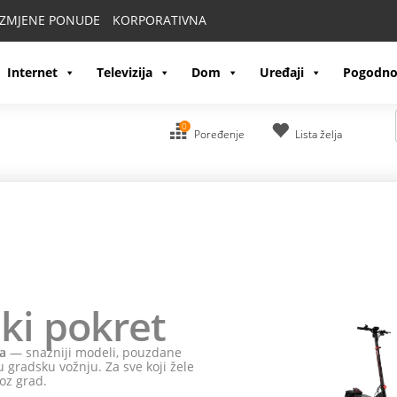
IZMJENE PONUDE
KORPORATIVNA
Internet
Televizija
Dom
Uređaji
Pogodno
0
Poređenje
Lista želja
ki pokret
a
— snažniji modeli, pouzdane
 gradsku vožnju. Za sve koji žele
oz grad.