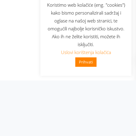
sluga
Prijava za newsletter
Koristimo web kolačiće (eng. "cookies")
kako bismo personalizirali sadržaj i
oglase na našoj web stranici, te
elecom
omogućili najbolje korisničko iskustvo.
Ako ih ne želite koristiti, možete ih
isključiti.
Uslovi korištenja kolačića
Prihvati
👋 Zdravo, kako mogu pomoći