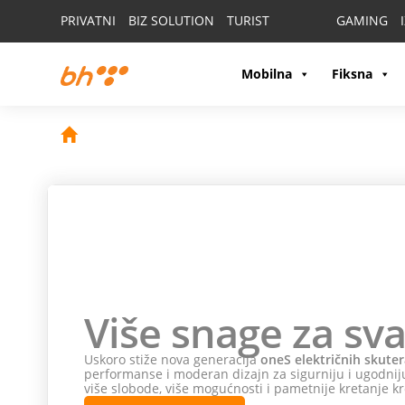
PRIVATNI
BIZ SOLUTION
TURIST
GAMING
Mobilna
Fiksna
Više snage za sva
Uskoro stiže nova generacija
oneS električnih skuter
performanse i moderan dizajn za sigurniju i ugodniju
više slobode, više mogućnosti i pametnije kretanje kr