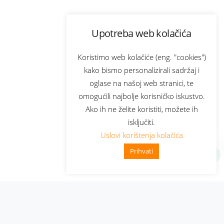
Upotreba web kolačića
Koristimo web kolačiće (eng. "cookies")
kako bismo personalizirali sadržaj i
oglase na našoj web stranici, te
omogućili najbolje korisničko iskustvo.
Ako ih ne želite koristiti, možete ih
isključiti.
Uslovi korištenja kolačića
Prihvati