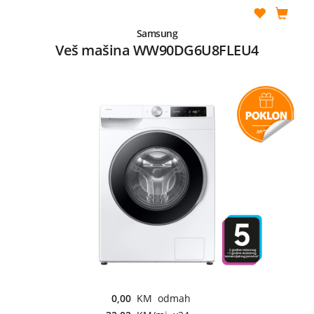
Samsung
Veš mašina WW90DG6U8FLEU4
0,00
KM odmah