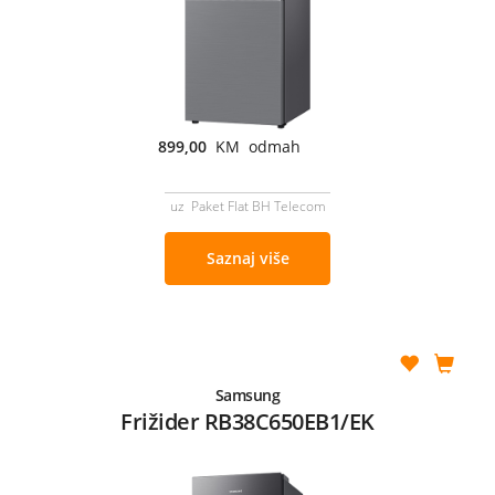
899,00
KM odmah
uz Paket Flat BH Telecom
Saznaj više
Samsung
Frižider RB38C650EB1/EK