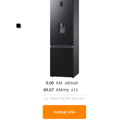
0,00
KM odmah
89,67
KM/mj x12
uz Paket Flat BH Telecom
Saznaj više