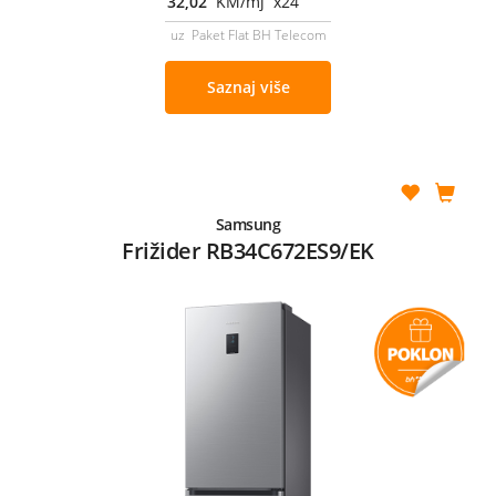
32,02
KM/mj x24
uz Paket Flat BH Telecom
Saznaj više
Samsung
Frižider RB34C672ES9/EK