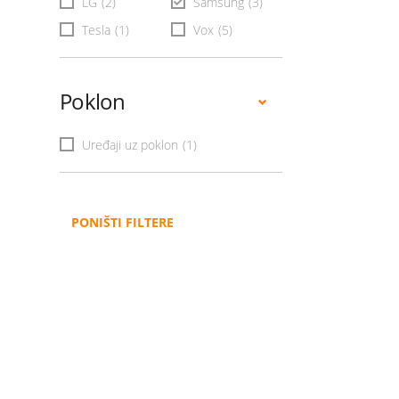
LG
(2)
Samsung
(3)
Tesla
(1)
Vox
(5)
Poklon
Uređaji uz poklon
(1)
PONIŠTI FILTERE
Administracija
B2B
Nabavke i pozivi
Veleprodaja
Karijera
Partneri