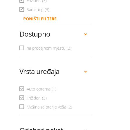
Frižideri
(3)
Samsung
(3)
PONIŠTI FILTERE
Dostupno
na prodajnom mjestu
(3)
Vrsta uređaja
Auto oprema
(1)
Frižideri
(3)
Mašina za pranje veša
(2)