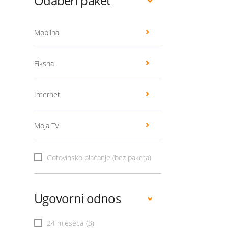
Odaberi paket
Mobilna
Fiksna
Internet
Moja TV
Gotovinsko plaćanje (bez paketa)
Ugovorni odnos
24 mjeseca
(3)