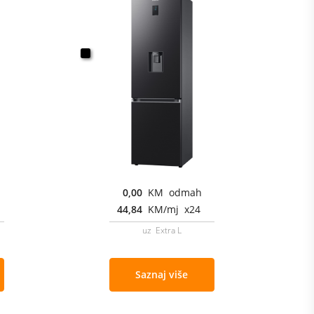
0,00
KM odmah
44,84
KM/mj x24
uz Extra L
Saznaj više