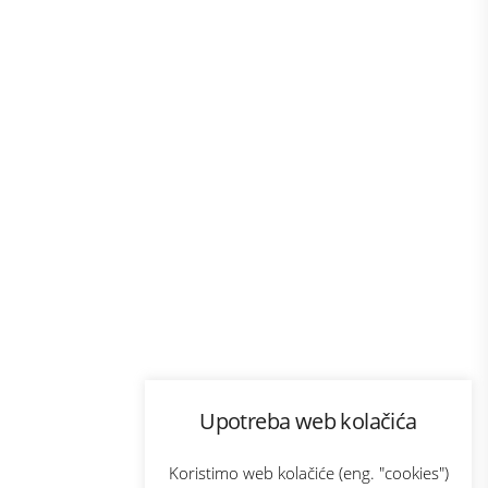
Program lojalnosti
Upotreba web kolačića
com
Bonus plus
sluga
Prijava za newsletter
Koristimo web kolačiće (eng. "cookies")