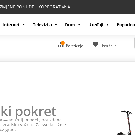
IZMJENE PONUDE
KORPORATIVNA
Internet
Televizija
Dom
Uređaji
Pogodno
0
Poređenje
Lista želja
ki pokret
a
— snažniji modeli, pouzdane
 gradsku vožnju. Za sve koji žele
oz grad.