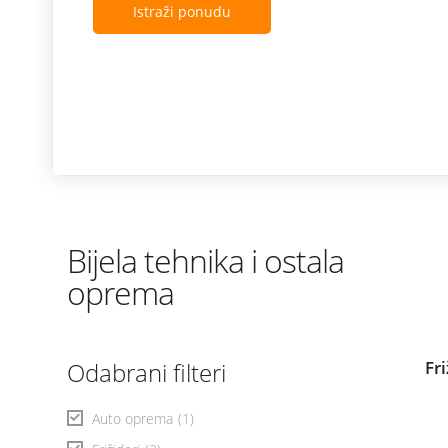
Istraži ponudu
Bijela tehnika i ostala
oprema
Odabrani filteri
Fr
Auto oprema
(1)