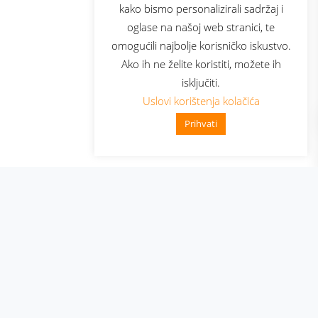
kako bismo personalizirali sadržaj i
oglase na našoj web stranici, te
elecom
omogućili najbolje korisničko iskustvo.
Ako ih ne želite koristiti, možete ih
isključiti.
Uslovi korištenja kolačića
Prihvati
👋 Zdravo, kako mogu pomoći?