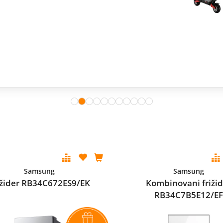
Samsung
Samsung
ižider RB34C672ES9/EK
Kombinovani frižid
RB34C7B5E12/EF