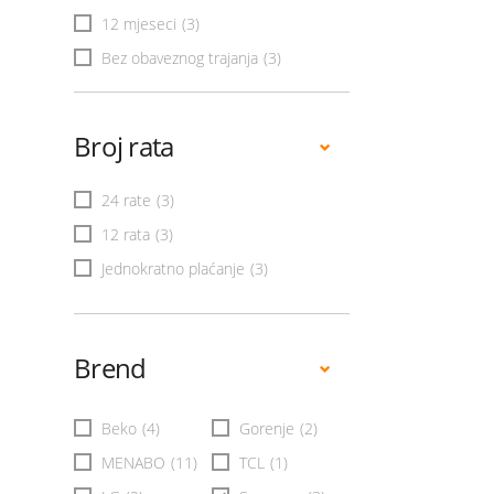
12 mjeseci
(3)
Bez obaveznog trajanja
(3)
Broj rata
24 rate
(3)
12 rata
(3)
Jednokratno plaćanje
(3)
Brend
Beko
(4)
Gorenje
(2)
MENABO
(11)
TCL
(1)