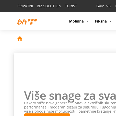
PRIVATNI
BIZ SOLUTION
TURIST
GAMING
Mobilna
Fiksna
Više snage za sva
Uskoro stiže nova generacija
oneS električnih skuter
performanse i moderan dizajn za sigurniju i ugodniju
više slobode, više mogućnosti i pametnije kretanje kr