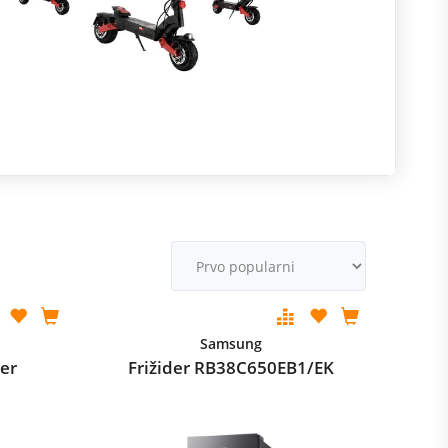
R
m
M
v
Samsung
er
Frižider RB38C650EB1/EK