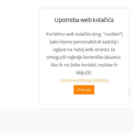
Upotreba web kolačića
Koristimo web kolačiće (eng. "cookies")
kako bismo personalizirali sadržaj i
oglase na našoj web stranici, te
omogućili najbolje korisničko iskustvo.
Ako ih ne želite koristiti, možete ih
isključiti.
Uslovi korištenja kolačića
Prihvati