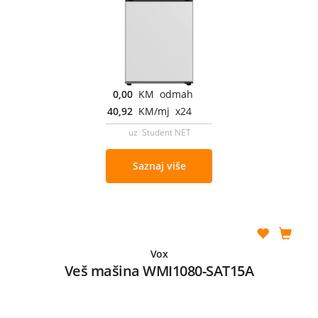
0,00
KM odmah
40,92
KM/mj x24
uz Student NET
Saznaj više
Vox
Veš mašina WMI1080-SAT15A