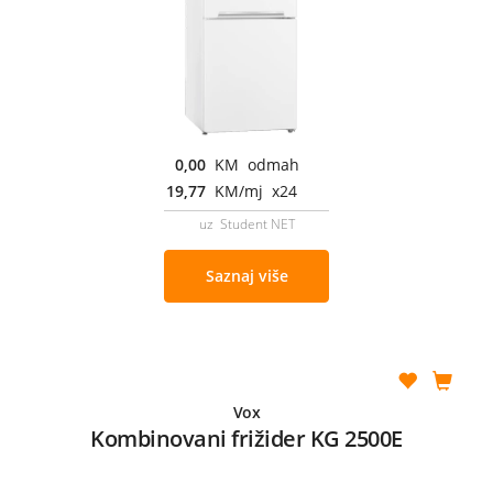
0,00
KM odmah
19,77
KM/mj x24
uz Student NET
Saznaj više
Vox
Kombinovani frižider KG 2500E