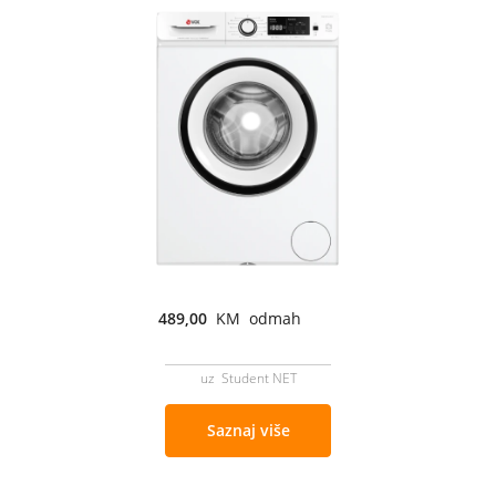
489,00
KM odmah
uz Student NET
Saznaj više