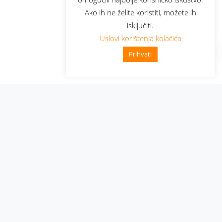
Ako ih ne želite koristiti, možete ih
isključiti.
Uslovi korištenja kolačića
Prihvati
Administracija
Nabavke i pozivi