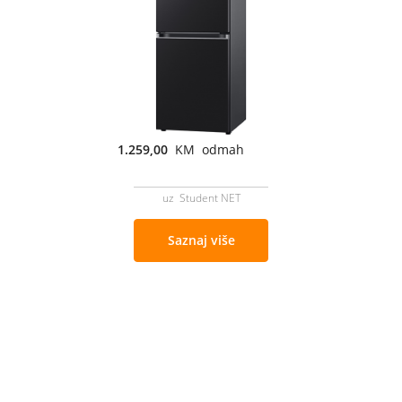
1.259,00
KM odmah
uz Student NET
Saznaj više