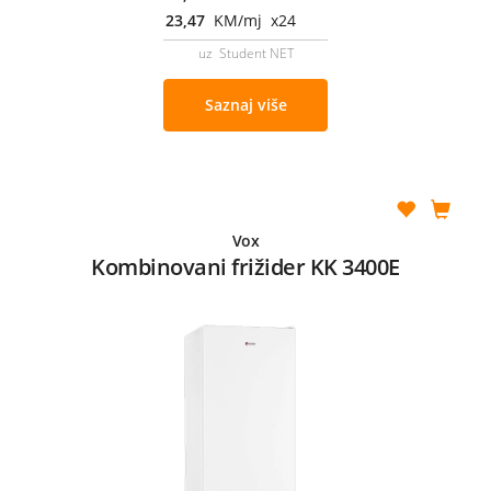
23,47
KM/mj x24
uz Student NET
Saznaj više
Vox
Kombinovani frižider KK 3400E