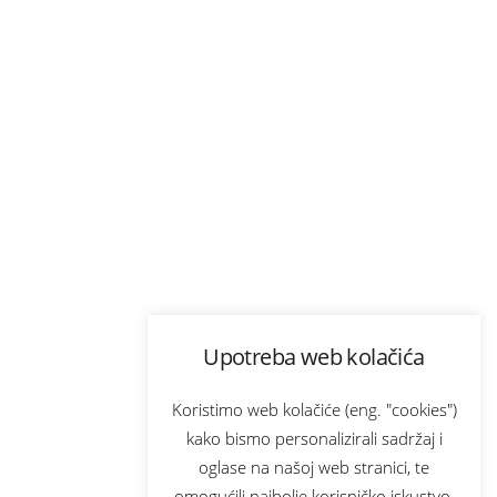
Upotreba web kolačića
Koristimo web kolačiće (eng. "cookies")
kako bismo personalizirali sadržaj i
oglase na našoj web stranici, te
omogućili najbolje korisničko iskustvo.