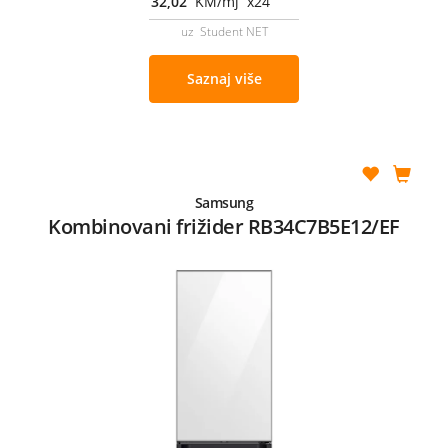
32,02
KM/mj x24
uz Student NET
Saznaj više
Samsung
Kombinovani frižider RB34C7B5E12/EF