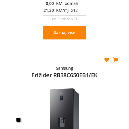
0,00
KM odmah
21,30
KM/mj x12
uz Student NET
Saznaj više
Samsung
Frižider RB38C650EB1/EK