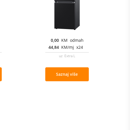
0,00
KM odmah
44,84
KM/mj x24
uz Extra L
Saznaj više