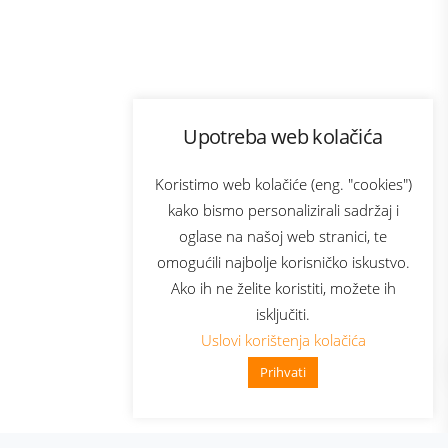
Program lojalnosti
Upotreba web kolačića
com
Bonus plus
sluga
Prijava za newsletter
Koristimo web kolačiće (eng. "cookies")
kako bismo personalizirali sadržaj i
oglase na našoj web stranici, te
elecom
omogućili najbolje korisničko iskustvo.
Ako ih ne želite koristiti, možete ih
isključiti.
Uslovi korištenja kolačića
Prihvati