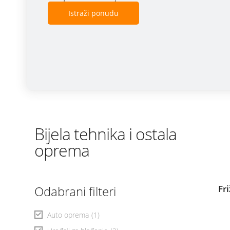
Istraži ponudu
Bijela tehnika i ostala
oprema
Odabrani filteri
Fr
Auto oprema
(1)