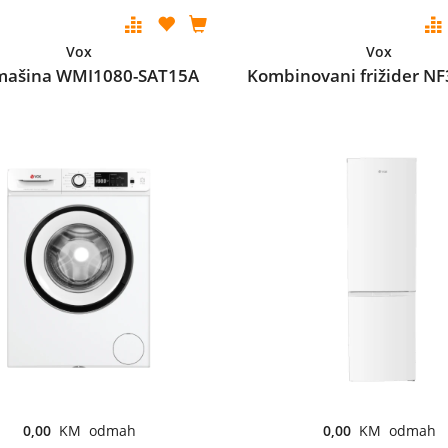
Vox
Vox
mašina WMI1080-SAT15A
Kombinovani frižider N
0,00
KM odmah
0,00
KM odmah