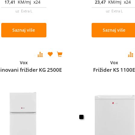
17,41
KM/mj x24
23,47
KM/mj x24
uz Extra L
uz Extra L
Saznaj više
Saznaj više
Vox
Vox
novani frižider KG 2500E
Frižider KS 1100