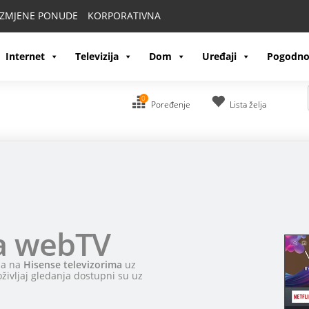
IZMJENE PONUDE
KORPORATIVNA
Internet
Televizija
Dom
Uređaji
Pogodno
0
Poređenje
Lista želja
a webTV
ma na
Hisense televizorima
uz
življaj gledanja dostupni su uz