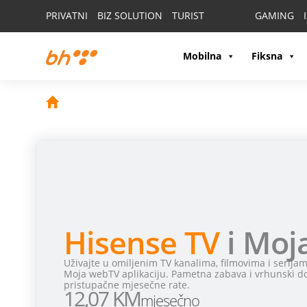
PRIVATNI
BIZ SOLUTION
TURIST
GAMING
Mobilna
Fiksna
Hisense TV
i Moj
Uživajte u omiljenim TV kanalima, filmovima i serija
Moja webTV aplikaciju. Pametna zabava i vrhunski do
pristupačne mjesečne rate.
12,07 KM
mjesečno