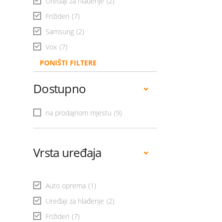
Uređaji za hlađenje
(2)
Frižideri
(7)
Samsung
(2)
Vox
(7)
PONIŠTI FILTERE
Dostupno
na prodajnom mjestu
(9)
Vrsta uređaja
Auto oprema
(1)
Uređaji za hlađenje
(2)
Frižideri
(7)