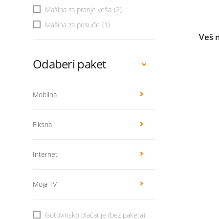
Mašina za pranje veša
(2)
Mašina za posuđe
(1)
Veš 
Odaberi paket
Mobilna
Fiksna
Internet
Moja TV
Gotovinsko plaćanje (bez paketa)