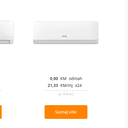
0,00
KM odmah
21,33
KM/mj x24
uz Extra L
Saznaj više