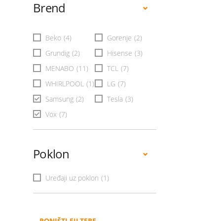
Brend
Beko
(4)
Gorenje
(2)
Grundig
(2)
Hisense
(3)
MENABO
(11)
TCL
(7)
WHIRLPOOL
(1)
LG
(7)
Samsung
(2)
Tesla
(3)
Vox
(7)
Poklon
Uređaji uz poklon
(1)
PONIŠTI FILTERE