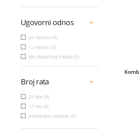
Ugovorni odnos
24 mjeseca
(9)
12 mjeseci
(9)
Bez obaveznog trajanja
(9)
Kombi
Broj rata
24 rate
(9)
12 rata
(9)
Jednokratno plaćanje
(9)