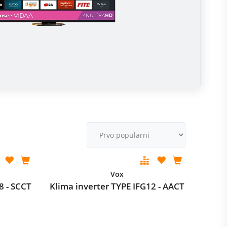
m
M
v
Vox
8 - SCCT
Klima inverter TYPE IFG12 - AACT