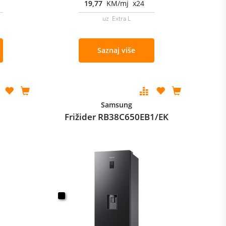
19,77
KM/mj x24
uz Extra L
Saznaj više
Samsung
E
Frižider RB38C650EB1/EK