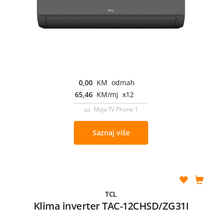
0,00
KM odmah
65,46
KM/mj x12
uz Moja TV Phone 1
Saznaj više
TCL
Klima inverter TAC-12CHSD/ZG31I