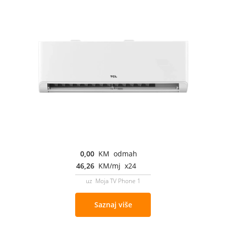
0,00
KM odmah
46,26
KM/mj x24
uz Moja TV Phone 1
Saznaj više