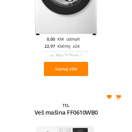
0,00
KM odmah
22,97
KM/mj x24
uz Moja TV Phone 1
Saznaj više
TCL
Veš mašina FF0610WB0