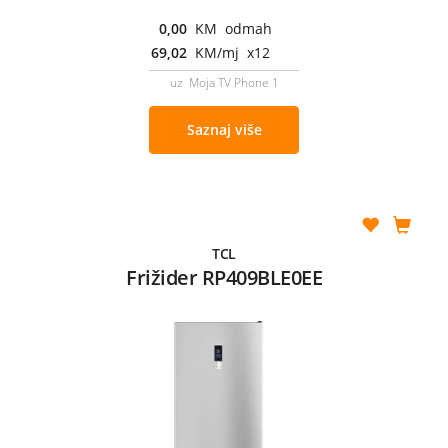
0,00
KM odmah
69,02
KM/mj x12
uz Moja TV Phone 1
Saznaj više
TCL
Frižider RP409BLE0EE