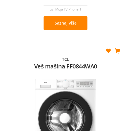
uz Moja TV Phone 1
Saznaj više
TCL
Veš mašina FF0844WA0