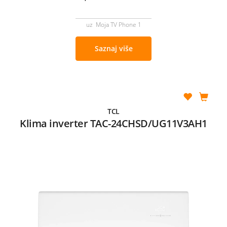
uz Moja TV Phone 1
Saznaj više
TCL
Klima inverter TAC-24CHSD/UG11V3AH1