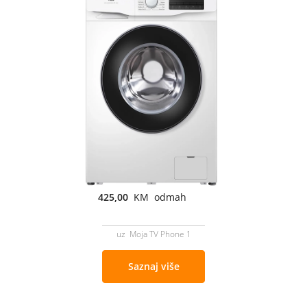
425,00
KM odmah
uz Moja TV Phone 1
Saznaj više