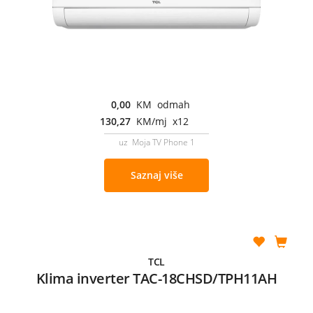
0,00
KM odmah
130,27
KM/mj x12
uz Moja TV Phone 1
Saznaj više
TCL
Klima inverter TAC-18CHSD/TPH11AH