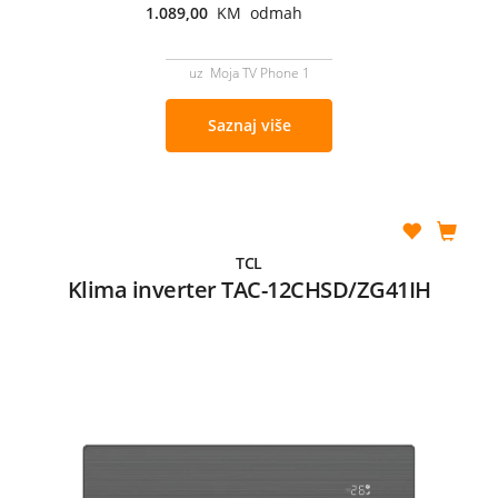
1.089,00
KM odmah
uz Moja TV Phone 1
Saznaj više
TCL
Klima inverter TAC-12CHSD/ZG41IH