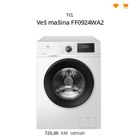
TCL
Veš mašina FF0924WA2
725,00
KM odmah