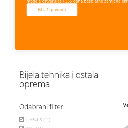
modele ostvaruješ i 365 dana besplatne zamjene ekr
Istraži ponudu
Bijela tehnika i ostala
oprema
Odabrani filteri
V
netFlat S
(11)