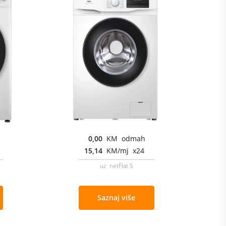
0,00
KM odmah
15,14
KM/mj x24
uz netFlat S
Saznaj više