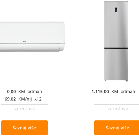
0,00
KM odmah
1.115,00
KM odmah
69,02
KM/mj x12
uz netFlat S
uz netFlat S
Saznaj više
Saznaj više