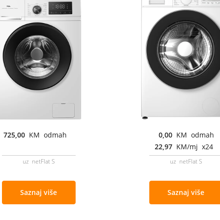
725,00
KM odmah
0,00
KM odmah
22,97
KM/mj x24
uz netFlat S
uz netFlat S
Saznaj više
Saznaj više