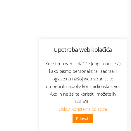
Program lojalnosti
Upotreba web kolačića
com
Bonus plus
sluga
Prijava za newsletter
Koristimo web kolačiće (eng. "cookies")
kako bismo personalizirali sadržaj i
oglase na našoj web stranici, te
elecom
omogućili najbolje korisničko iskustvo.
Ako ih ne želite koristiti, možete ih
isključiti.
Uslovi korištenja kolačića
Prihvati
👋 Zdravo, kako mogu pomoći?