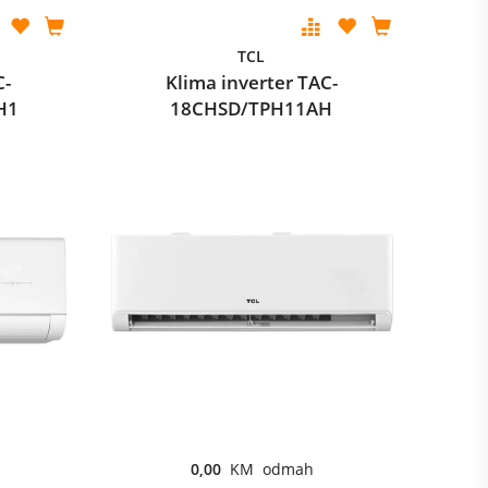
TCL
C-
Klima inverter TAC-
H1
18CHSD/TPH11AH
0,00
KM odmah