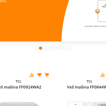
ana.
TCL
TCL
eš mašina FF0924WA2
Veš mašina FF0844