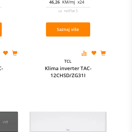
46,26
KM/mj x24
uz netFlat S
Saznaj više
TCL
C-
Klima inverter TAC-
12CHSD/ZG31I