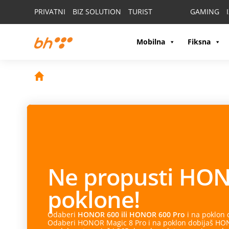
PRIVATNI
BIZ SOLUTION
TURIST
GAMING
Mobilna
Fiksna
Ne propusti
HON
poklone!
Odaberi
HONOR 600 ili HONOR 600 Pro
i na poklon
Odaberi HONOR Magic 8 Pro i na poklon dobijaš HONO