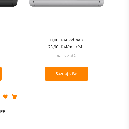
0,00
KM odmah
25,96
KM/mj x24
uz netFlat S
Saznaj više
0EE