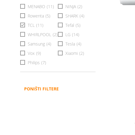
MENABO
(11)
NINJA
(2)
Rowenta
(5)
SHARK
(4)
TCL
(11)
Tefal
(5)
WHIRLPOOL
(2)
LG
(14)
Samsung
(4)
Tesla
(4)
Vox
(9)
Xiaomi
(2)
Philips
(7)
PONIŠTI FILTERE