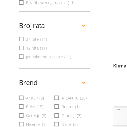
Bez obaveznog trajanja
(11)
Broj rata
24 rate
(11)
12 rata
(11)
Jednokratno plaćanje
(11)
Klima
Brend
ANKER
(2)
ATLANTIC
(20)
Beko
(15)
Beurer
(1)
Gorenje
(8)
Grundig
(2)
Hisense
(3)
Krups
(2)