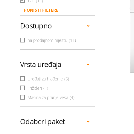
TCL
(11)
PONIŠTI FILTERE
Dostupno
na prodajnom mjestu
(11)
Vrsta uređaja
Uređaji za hlađenje
(6)
Frižideri
(1)
Mašina za pranje veša
(4)
Odaberi paket