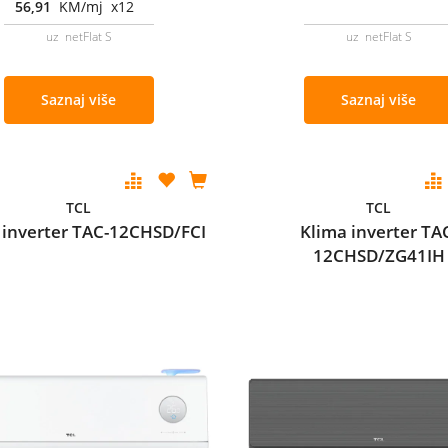
56,91
KM/mj x12
uz netFlat S
uz netFlat S
Saznaj više
Saznaj više
TCL
TCL
 inverter TAC-12CHSD/FCI
Klima inverter TA
12CHSD/ZG41IH