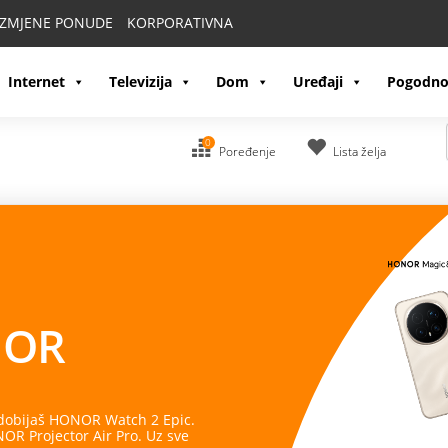
IZMJENE PONUDE
KORPORATIVNA
Internet
Televizija
Dom
Uređaji
Pogodno
0
Poređenje
Lista želja
OR
 dobijaš HONOR Watch 2 Epic.
R Projector Air Pro. Uz sve