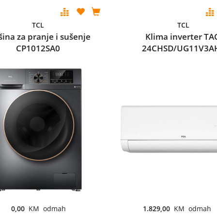
TCL
TCL
ina za pranje i sušenje
Klima inverter TA
CP1012SA0
24CHSD/UG11V3A
0,00
KM odmah
1.829,00
KM odmah