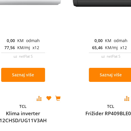
0,00
KM odmah
0,00
KM odmah
77,56
KM/mj x12
65,46
KM/mj x12
uz netFlat S
uz netFlat S
Saznaj više
Saznaj više
TCL
TCL
Klima inverter
Frižider RP409BLE
12CHSD/UG11V3AH