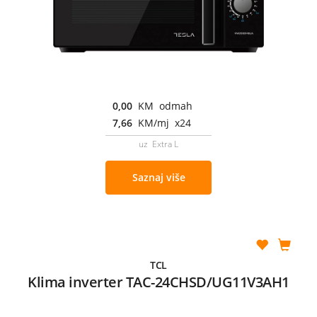
0,00
KM odmah
7,66
KM/mj x24
uz Extra L
Saznaj više
TCL
Klima inverter TAC-24CHSD/UG11V3AH1