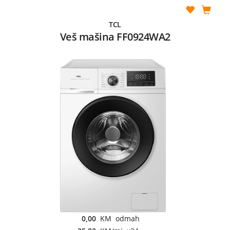
TCL
Veš mašina FF0924WA2
0,00
KM odmah