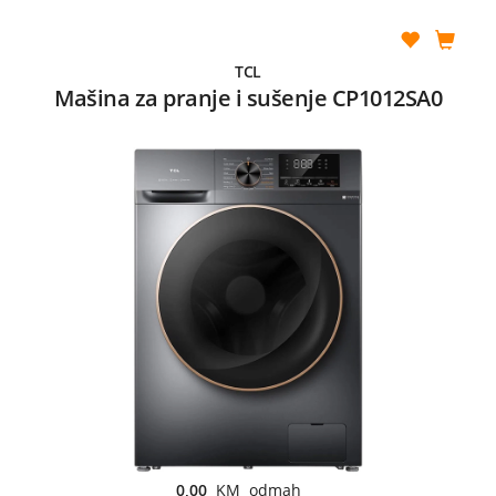
TCL
Mašina za pranje i sušenje CP1012SA0
0,00
KM odmah