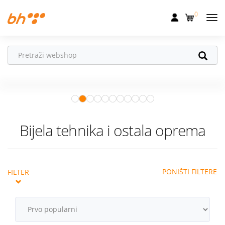
0
Mobilna
Fiksna
Ne propusti
HONOR poklone!
Internet
Uz
HONOR 600, 600 Pro i Magic 8
Pro
od 04.08.–31.08. očekuju te
Televizija
super pokloni!
Istraži ponudu
Dom
Bijela tehnika i ostala oprema
Uređaji
Pogodnosti
PONIŠTI FILTERE
FILTER
Akcije
Podrška