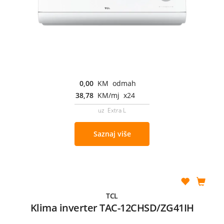
0,00
KM odmah
38,78
KM/mj x24
uz Extra L
Saznaj više
TCL
Klima inverter TAC-12CHSD/ZG41IH