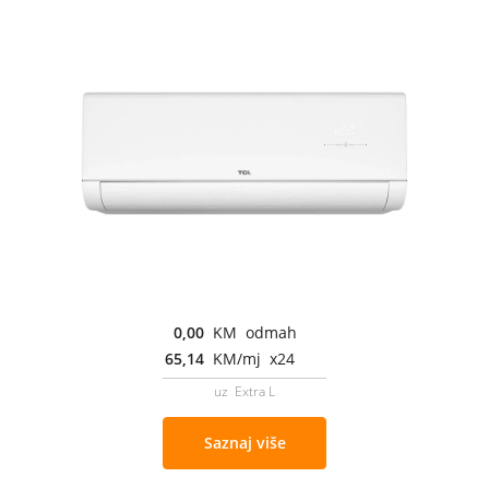
0,00
KM odmah
65,14
KM/mj x24
uz Extra L
Saznaj više