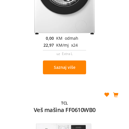
0,00
KM odmah
22,97
KM/mj x24
uz Extra L
Saznaj više
TCL
Veš mašina FF0610WB0