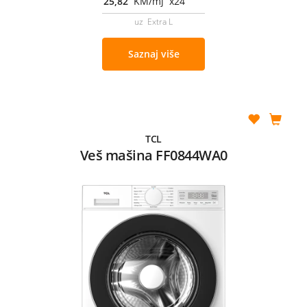
25,82
KM/mj x24
uz Extra L
Saznaj više
TCL
Veš mašina FF0844WA0