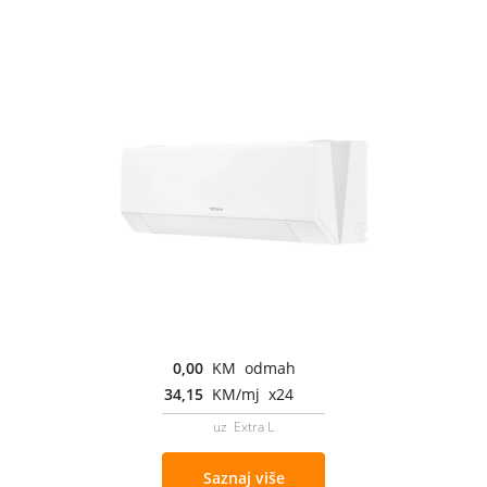
0,00
KM odmah
34,15
KM/mj x24
uz Extra L
Saznaj više