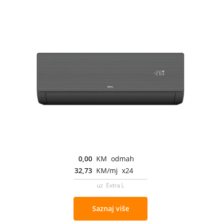
0,00
KM odmah
32,73
KM/mj x24
uz Extra L
Saznaj više