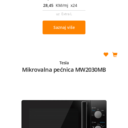
28,45
KM/mj x24
uz Extra L
Saznaj više
Tesla
Mikrovalna pećnica MW2030MB