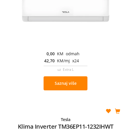
0,00
KM odmah
42,70
KM/mj x24
uz Extra L
Saznaj više
Tesla
Klima Inverter TM36EP11-1232IHWT