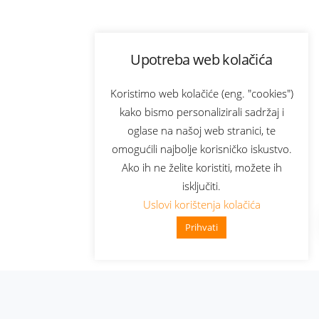
Upotreba web kolačića
Koristimo web kolačiće (eng. "cookies")
kako bismo personalizirali sadržaj i
oglase na našoj web stranici, te
omogućili najbolje korisničko iskustvo.
Ako ih ne želite koristiti, možete ih
isključiti.
Uslovi korištenja kolačića
Prihvati