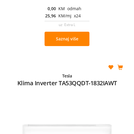
0,00
KM odmah
25,96
KM/mj x24
uz Extra L
Saznaj više
Tesla
Klima Inverter TA53QQDT-1832IAWT