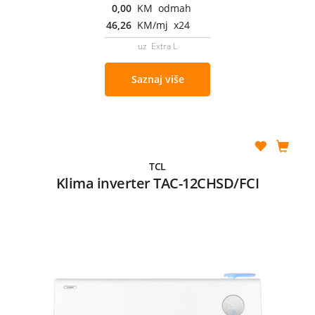
0,00
KM odmah
46,26
KM/mj x24
uz Extra L
Saznaj više
TCL
Klima inverter TAC-12CHSD/FCI