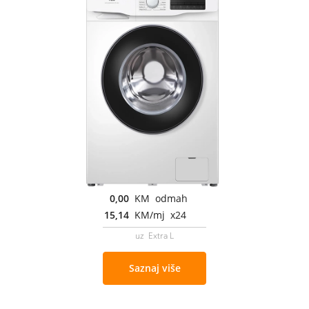
0,00
KM odmah
15,14
KM/mj x24
uz Extra L
Saznaj više