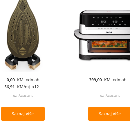
0,00
KM odmah
399,00
KM odmah
56,91
KM/mj x12
uz Assistant
uz Assistant
Saznaj više
Saznaj više