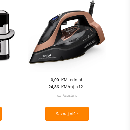
0,00
KM odmah
24,86
KM/mj x12
uz Assistant
Saznaj više