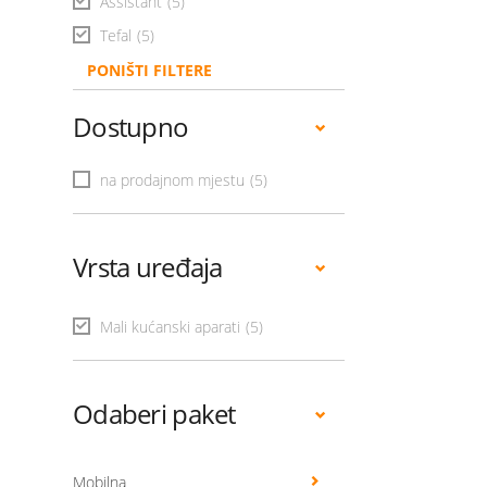
Assistant
(5)
Tefal
(5)
PONIŠTI FILTERE
Dostupno
na prodajnom mjestu
(5)
Vrsta uređaja
Mali kućanski aparati
(5)
Odaberi paket
Mobilna