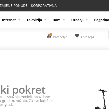
IZMJENE PONUDE
KORPORATIVNA
Internet
Televizija
Dom
Uređaji
Pogodno
0
Poređenje
Lista želja
ki pokret
a
— snažniji modeli, pouzdane
 gradsku vožnju. Za sve koji žele
oz grad.