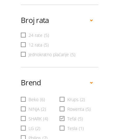
Broj rata
24 rate
(5)
12 rata
(5)
Jednokratno plaćanje
(5)
Brend
Beko
(6)
Krups
(2)
NINJA
(2)
Rowenta
(5)
SHARK
(4)
Tefal
(5)
LG
(2)
Tesla
(1)
Philips
(7)