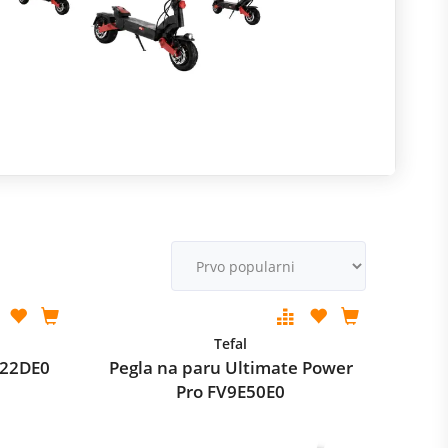
R
m
M
v
Tefal
Y922DE0
Pegla na paru Ultimate Power
Pro FV9E50E0