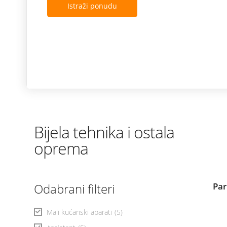
Istraži ponudu
Bijela tehnika i ostala
oprema
Odabrani filteri
Par
Mali kućanski aparati
(5)