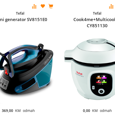
Tefal
Tefal
ni generator SV8151E0
Cook4me+Multicoo
CY851130
369,00
KM odmah
0,00
KM odmah