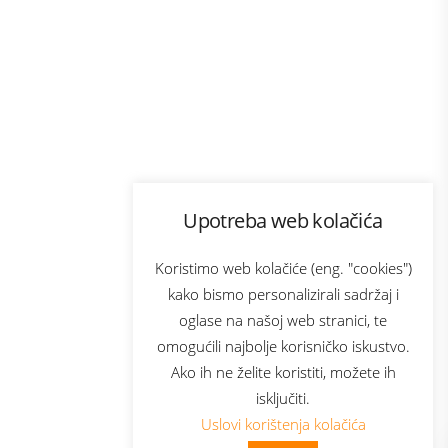
Program lojalnosti
Upotreba web kolačića
com
Bonus plus
sluga
Prijava za newsletter
Koristimo web kolačiće (eng. "cookies")
kako bismo personalizirali sadržaj i
oglase na našoj web stranici, te
elecom
omogućili najbolje korisničko iskustvo.
Ako ih ne želite koristiti, možete ih
isključiti.
Uslovi korištenja kolačića