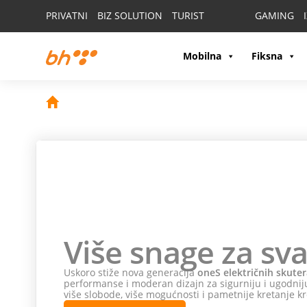
PRIVATNI
BIZ SOLUTION
TURIST
GAMING
Mobilna
Fiksna
Više snage za sva
Uskoro stiže nova generacija
oneS električnih skuter
performanse i moderan dizajn za sigurniju i ugodniju
više slobode, više mogućnosti i pametnije kretanje kr