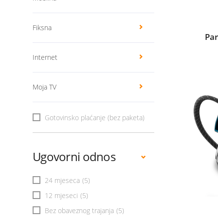
Fiksna
Par
Internet
Moja TV
Gotovinsko plaćanje (bez paketa)
Ugovorni odnos
24 mjeseca
(5)
12 mjeseci
(5)
Bez obaveznog trajanja
(5)