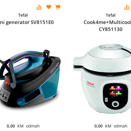
Tefal
Tefal
ni generator SV8151E0
Cook4me+Multicoo
CY851130
0,00
KM odmah
0,00
KM odmah