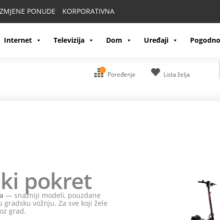
IZMJENE PONUDE
KORPORATIVNA
Internet
Televizija
Dom
Uređaji
Pogodno
0
Poređenje
Lista želja
ki pokret
a
— snažniji modeli, pouzdane
 gradsku vožnju. Za sve koji žele
oz grad.