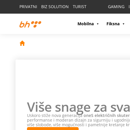
PRIVATNI
BIZ SOLUTION
TURIST
GAMING
Mobilna
Fiksna
Više snage za sva
Uskoro stiže nova generacija
oneS električnih skuter
performanse i moderan dizajn za sigurniju i ugodniju
više slobode, više mogućnosti i pametnije kretanje kr