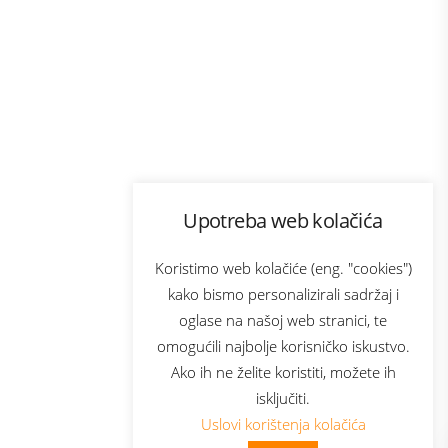
Program lojalnosti
Upotreba web kolačića
com
Bonus plus
sluga
Prijava za newsletter
Koristimo web kolačiće (eng. "cookies")
kako bismo personalizirali sadržaj i
oglase na našoj web stranici, te
elecom
omogućili najbolje korisničko iskustvo.
Ako ih ne želite koristiti, možete ih
isključiti.
Uslovi korištenja kolačića