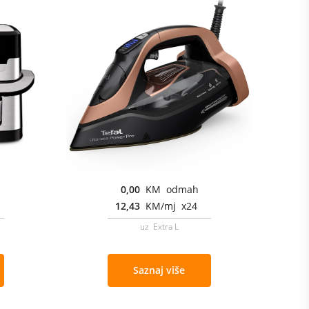
0,00
KM odmah
12,43
KM/mj x24
uz Extra L
Saznaj više