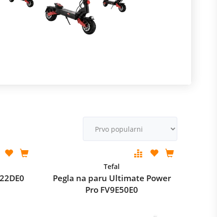
R
m
M
v
Tefal
Y922DE0
Pegla na paru Ultimate Power
Pro FV9E50E0