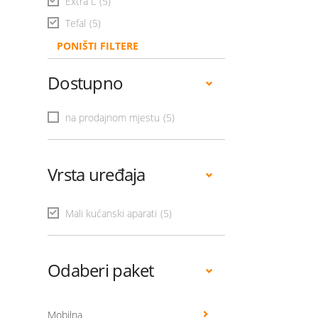
Extra L
(5)
Tefal
(5)
PONIŠTI FILTERE
Dostupno
na prodajnom mjestu
(5)
Vrsta uređaja
Mali kućanski aparati
(5)
Odaberi paket
Mobilna