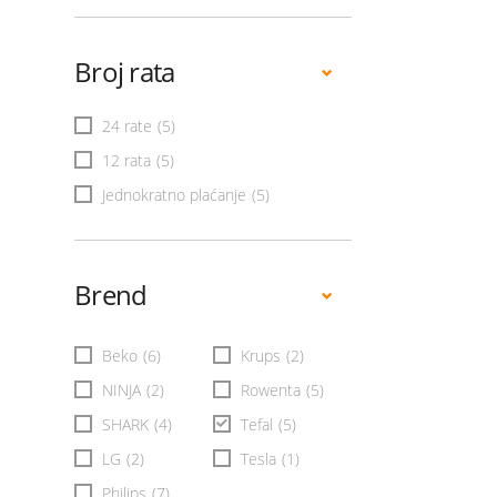
Broj rata
24 rate
(5)
12 rata
(5)
Jednokratno plaćanje
(5)
Brend
Beko
(6)
Krups
(2)
NINJA
(2)
Rowenta
(5)
SHARK
(4)
Tefal
(5)
LG
(2)
Tesla
(1)
Philips
(7)