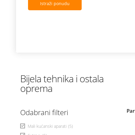
Istraži ponudu
Bijela tehnika i ostala
oprema
Odabrani filteri
Par
Mali kućanski aparati
(5)