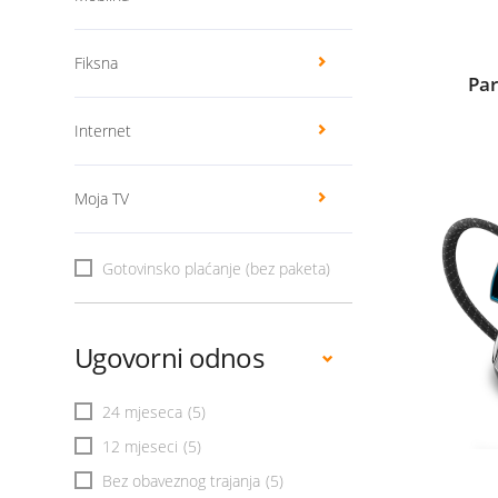
Fiksna
Par
Internet
Moja TV
Gotovinsko plaćanje (bez paketa)
Ugovorni odnos
24 mjeseca
(5)
12 mjeseci
(5)
Bez obaveznog trajanja
(5)