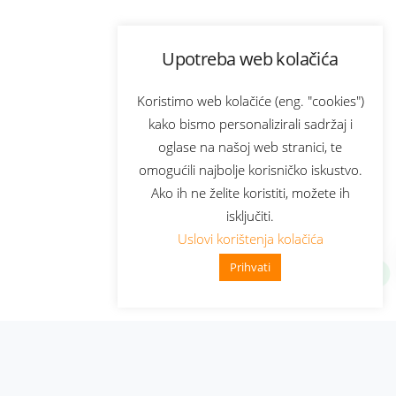
Upotreba web kolačića
Koristimo web kolačiće (eng. "cookies")
kako bismo personalizirali sadržaj i
oglase na našoj web stranici, te
omogućili najbolje korisničko iskustvo.
Ako ih ne želite koristiti, možete ih
isključiti.
Uslovi korištenja kolačića
Prihvati