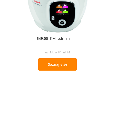
549,00
KM odmah
uz Moja TV Full M
Saznaj više