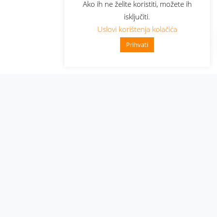
Ako ih ne želite koristiti, možete ih
isključiti.
Uslovi korištenja kolačića
Prihvati
Administracija
Nabavke i pozivi