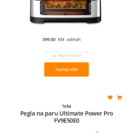
399,00
KM odmah
uz Moja TV Full M
Saznaj više
Tefal
Pegla na paru Ultimate Power Pro
FV9E50E0