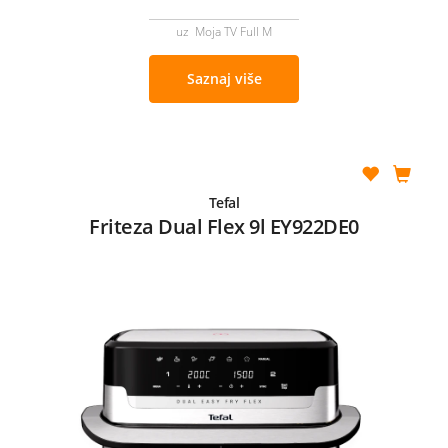
uz Moja TV Full M
Saznaj više
Tefal
Friteza Dual Flex 9l EY922DE0