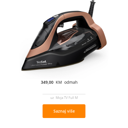
349,00
KM odmah
uz Moja TV Full M
Saznaj više