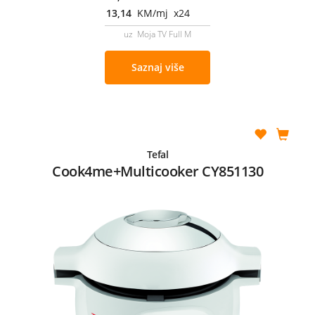
13,14
KM/mj x24
uz Moja TV Full M
Saznaj više
Tefal
Cook4me+Multicooker CY851130