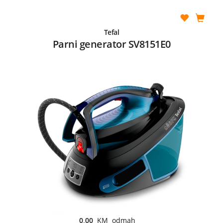
Tefal
Parni generator SV8151E0
0,00
KM odmah