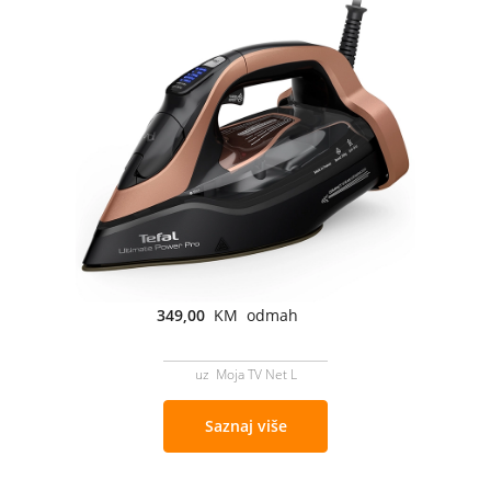
349,00
KM odmah
uz Moja TV Net L
Saznaj više