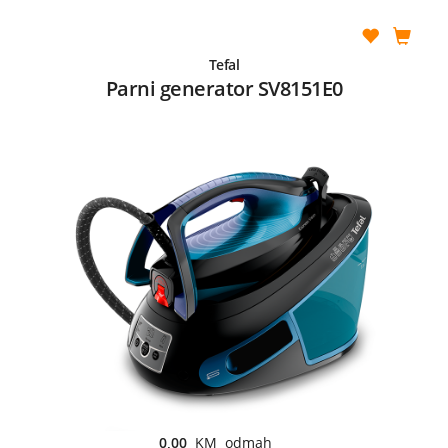
Tefal
Parni generator SV8151E0
0,00
KM odmah