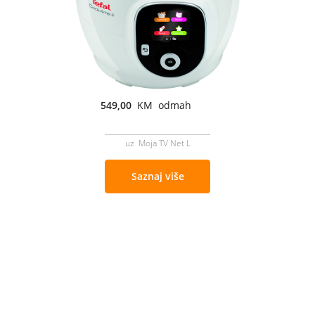
549,00
KM odmah
uz Moja TV Net L
Saznaj više