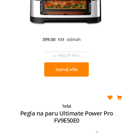
399,00
KM odmah
uz Moja TV Net L
Saznaj više
Tefal
Pegla na paru Ultimate Power Pro
FV9E50E0