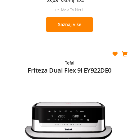
28,45
KM/mj x24
uz Moja TV Net L
Saznaj više
Tefal
Friteza Dual Flex 9l EY922DE0