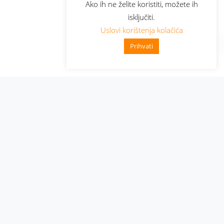
Ako ih ne želite koristiti, možete ih
isključiti.
Uslovi korištenja kolačića
Prihvati
Administracija
Nabavke i pozivi