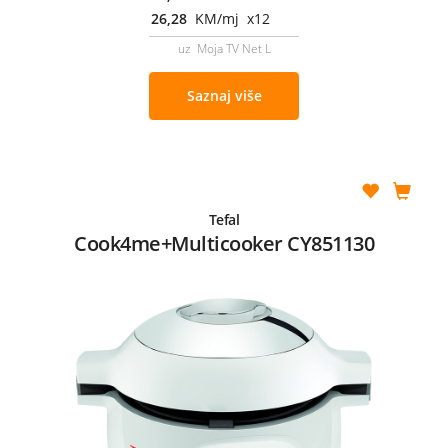
26,28
KM/mj x12
uz Moja TV Net L
Saznaj više
Tefal
Cook4me+Multicooker CY851130